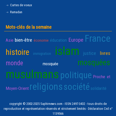
Cartes de voeux
Ramadan
Mots-clés de la semaine
France
Europe
bien-être
Asie
éducation
économie
islam
histoire
justice
livres
immigration
mosquées
monde
mosquée
musulmans
politique
Proche et
religions
société
Moyen-Orient
solidarité
copyright © 2002-2025 Saphirnews.com - ISSN 2497-3432 - tous droits de
reproduction et représentation réservés et strictement limités - Déclaration Cnil n°
1139566