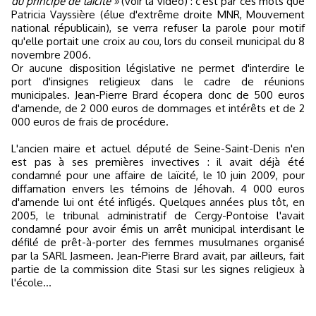
du principe de laïcité »
(voir la vidéo) : c'est par ces mots que
Patricia Vayssière (élue d'extrême droite MNR, Mouvement
national républicain), se verra refuser la parole pour motif
qu'elle portait une croix au cou, lors du conseil municipal du 8
novembre 2006.
Or aucune disposition législative ne permet d'interdire le
port d'insignes religieux dans le cadre de réunions
municipales. Jean-Pierre Brard écopera donc de 500 euros
d'amende, de 2 000 euros de dommages et intérêts et de 2
000 euros de frais de procédure.
L'ancien maire et actuel député de Seine-Saint-Denis n'en
est pas à ses premières invectives : il avait déjà été
condamné pour une affaire de laïcité, le 10 juin 2009, pour
diffamation envers les témoins de Jéhovah. 4 000 euros
d'amende lui ont été infligés. Quelques années plus tôt, en
2005, le tribunal administratif de Cergy-Pontoise l'avait
condamné pour avoir émis un arrêt municipal interdisant le
défilé de prêt-à-porter des femmes musulmanes organisé
par la SARL Jasmeen. Jean-Pierre Brard avait, par ailleurs, fait
partie de la commission dite Stasi sur les signes religieux à
l'école...