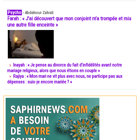
Psycho
-
Abdelnour Zahrali
Farah : « J’ai découvert que mon conjoint m’a trompée et mis
une autre fille enceinte »
Inayah : « Je pense au divorce du fait d’infidélités avant notre
mariage religieux, alors que nous étions en couple »
Rajiya : « Mon mari ne vit plus avec nous, ne participe pas aux
dépenses : suis-je encore mariée ? »