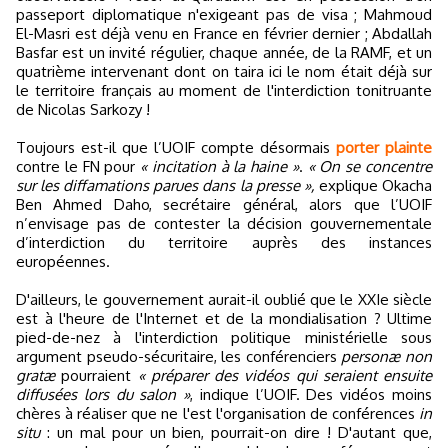
passeport diplomatique n'exigeant pas de visa ; Mahmoud
El-Masri est déjà venu en France en février dernier ; Abdallah
Basfar est un invité régulier, chaque année, de la RAMF, et un
quatrième intervenant dont on taira ici le nom était déjà sur
le territoire français au moment de l'interdiction tonitruante
de Nicolas Sarkozy !
Toujours est-il que l’UOIF compte désormais
porter plainte
contre le FN pour
« incitation à la haine »
.
« On se concentre
sur les diffamations parues dans la presse »,
explique Okacha
Ben Ahmed Daho, secrétaire général, alors que l’UOIF
n’envisage pas de contester la décision gouvernementale
d’interdiction du territoire auprès des instances
européennes.
D'ailleurs, le gouvernement aurait-il oublié que le XXIe siècle
est à l'heure de l'Internet et de la mondialisation ? Ultime
pied-de-nez à l'interdiction politique ministérielle sous
argument pseudo-sécuritaire, les conférenciers
personæ non
gratæ
pourraient
« préparer des vidéos qui seraient ensuite
diffusées lors du salon »
, indique l’UOIF. Des vidéos moins
chères à réaliser que ne l'est l'organisation de conférences
in
situ
: un mal pour un bien, pourrait-on dire ! D'autant que,