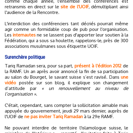
comme chaque année, l'ensemble des conférences est
retransmis en direct sur le
site de l'UOIF
, démultipliant ainsi
l'audience de la Rencontre.
L'interdiction des conférenciers tant décriés pourrait même
agir comme un formidable coup de pub pour l'organisation.
Les
internautes
ne se lassent pas d'apporter leur soutien à la
Fédération, qui a sous sa houlette, rappelons-le, près de 300
associations musulmanes sous étiquette UOIF.
Surenchère politique
Tariq Ramadan sera, pour sa part,
présent à l'édition 2012
de
la RAMF. Un an après avoir annoncé la fin de sa participation
au salon du Bourget, le savant suisse s’est ravisé. Dans
une
vidéo
postée sur son blog, il explique son changement
d’attitude par
« un renouvellement au niveau de
l’organisation ».
C'était, cependant, sans compter la sollicitation aimable mais
appuyée du gouvernement, jeudi 29 mars dernier, auprès de
l'UOIF de
ne pas inviter Tariq Ramadan
à la 29e RAMF.
Ne pouvant interdire de territoire l'islamologue suisse, le