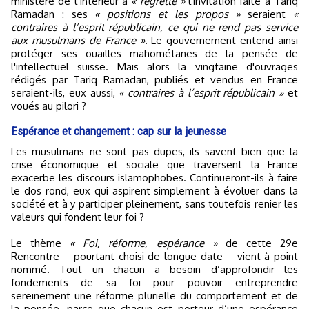
ministère de l'Intérieur a
« regretté »
l'invitation faite à Tariq
Ramadan : ses
« positions et les propos »
seraient
«
contraires à l’esprit républicain, ce qui ne rend pas service
aux musulmans de France »
. Le gouvernement entend ainsi
protéger ses ouailles mahométanes de la pensée de
l'intellectuel suisse. Mais alors la vingtaine d'ouvrages
rédigés par Tariq Ramadan, publiés et vendus en France
seraient-ils, eux aussi,
« contraires à l’esprit républicain »
et
voués au pilori ?
Espérance et changement : cap sur la jeunesse
Les musulmans ne sont pas dupes, ils savent bien que la
crise économique et sociale que traversent la France
exacerbe les discours islamophobes. Continueront-ils à faire
le dos rond, eux qui aspirent simplement à évoluer dans la
société et à y participer pleinement, sans toutefois renier les
valeurs qui fondent leur foi ?
Le thème
« Foi, réforme, espérance »
de cette 29e
Rencontre – pourtant choisi de longue date – vient à point
nommé. Tout un chacun a besoin d’approfondir les
fondements de sa foi pour pouvoir entreprendre
sereinement une réforme plurielle du comportement et de
la pensée, parce que chacun est porteur d’une espérance