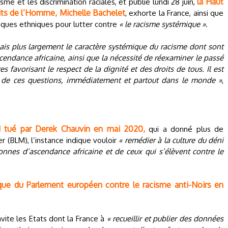
la Haut
me et les discrimination raciales, et publié lundi 28 juin,
ts de l’Homme, Michelle Bachelet
, exhorte la France, ainsi que
stiques ethniques pour lutter contre
« le racisme systémique »
.
ais plus largement le caractère systémique du racisme dont sont
scendance africaine, ainsi que la nécessité de réexaminer le passé
es favorisant le respect de la dignité et des droits de tous. Il est
r de ces questions, immédiatement et partout dans le monde »
,
d tué par Derek Chauvin en mai 2020,
qui a donné plus de
 (BLM), l’instance indique vouloir
« remédier à la culture du déni
sonnes d’ascendance africaine et de ceux qui s’élèvent contre le
rique du Parlement européen contre le racisme anti-Noirs en
vite les Etats dont la France à
« recueillir et publier des données