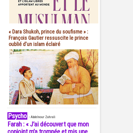
« Dara Shukoh, prince du soufisme » :
François Gautier ressuscite le prince
oublié d'un islam éclairé
Psycho
-
Abdelnour Zahrali
Farah : « J’ai découvert que mon
conjoint m’a trompée et mis une