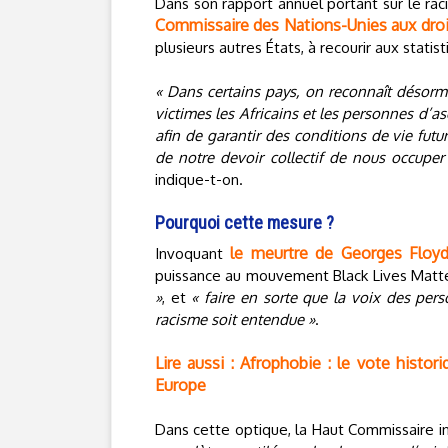
Dans son rapport annuel portant sur le racis
Commissaire des Nations-Unies aux droi
plusieurs autres États, à recourir aux stati
« Dans certains pays, on reconnaît désorm
victimes les Africains et les personnes d’a
afin de garantir des conditions de vie futur
de notre devoir collectif de nous occupe
indique-t-on.
Pourquoi cette mesure ?
le meurtre de Georges Floy
Invoquant
puissance au mouvement Black Lives Matter
»
, et
« faire en sorte que la voix des per
racisme soit entendue »
.
Lire aussi : Afrophobie : le vote histo
Europe
Dans cette optique, la Haut Commissaire in