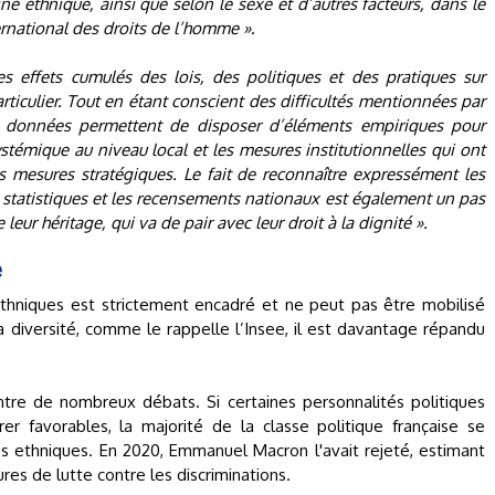
ne ethnique, ainsi que selon le sexe et d’autres facteurs, dans le
ternational des droits de l’homme »
.
es effets cumulés des lois, des politiques et des pratiques sur
rticulier. Tout en étant conscient des difficultés mentionnées par
s données permettent de disposer d’éléments empiriques pour
émique au niveau local et les mesures institutionnelles qui ont
des mesures stratégiques. Le fait de reconnaître expressément les
statistiques et les recensements nationaux est également un pas
leur héritage, qui va de pair avec leur droit à la dignité ».
e
 ethniques est strictement encadré et ne peut pas être mobilisé
 diversité, comme le rappelle l’Insee, il est davantage répandu
centre de nombreux débats. Si certaines personnalités politiques
r favorables, la majorité de la classe politique française se
es ethniques. En 2020, Emmanuel Macron l'avait rejeté, estimant
es de lutte contre les discriminations.