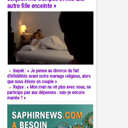
autre fille enceinte »
Inayah : « Je pense au divorce du fait
d’infidélités avant notre mariage religieux, alors
que nous étions en couple »
Rajiya : « Mon mari ne vit plus avec nous, ne
participe pas aux dépenses : suis-je encore
mariée ? »