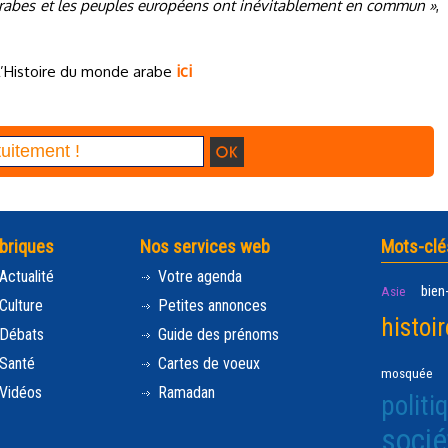
s arabes et les peuples européens ont inévitablement en commun »
,
ici
’Histoire du monde arabe
briques
Nos services web
Mots-clé
Actualité
Votre agenda
bien
Asie
Culture
Petites annonces
histoir
Débats
Guide des prénoms
Santé
Cartes de voeux
mosquée
Vidéos
Ramadan
politi
socié