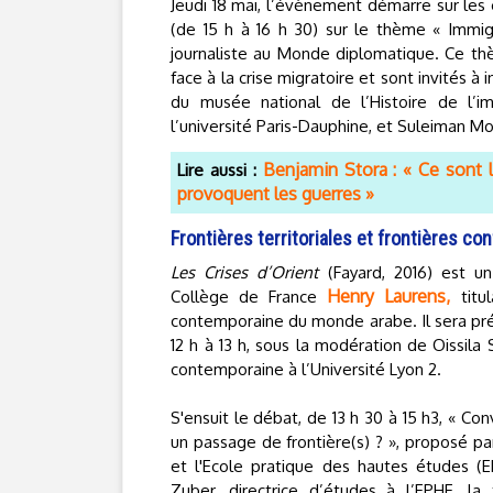
Jeudi 18 mai, l’évènement démarre sur les
(de 15 h à 16 h 30) sur le thème « Immig
journaliste au Monde diplomatique. Ce th
face à la crise migratoire et sont invités à i
du musée national de l’Histoire de l’
l’université Paris-Dauphine, et Suleiman Mo
Benjamin Stora : « Ce sont l
Lire aussi :
provoquent les guerres »
Frontières territoriales et frontières co
Les Crises d’Orient
(Fayard, 2016) est u
Henry Laurens,
Collège de France
titul
contemporaine du monde arabe. Il sera pré
12 h à 13 h, sous la modération de Oissila 
contemporaine à l’Université Lyon 2.
S'ensuit le débat, de 13 h 30 à 15 h3, « Conv
un passage de frontière(s) ? », proposé pa
et l'Ecole pratique des hautes études (
Zuber, directrice d’études à l’EPHE, la