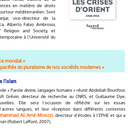
ences en matière de droits
pourtour méditerranéen. Sont
jar, vice-directeur de la
ca, Alberto Fabio Ambrosio,
 Religion and Society, et
temporaine à l’Université du
ce mondial »
 pacifiée du pluralisme de nos sociétés modernes »
 l’islam
onde « Parole divine, langages humains » réunit Abdellah Bounfour,
oît Grévin, directeur de recherche au CNRS, et Guillaume Dye,
uxelles. Elle sera l’occasion de réfléchir sur les essais
’autres langues, et leur réception dans différents contextes
hammad Ali Amir-Moezzi,
directeur d’études à l’EPHE et qui a
oran
(Robert Laffont, 2007).