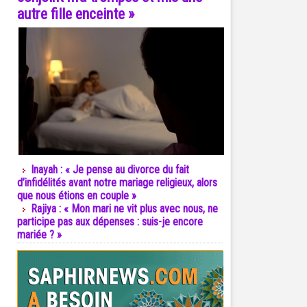
autre fille enceinte »
Inayah : « Je pense au divorce du fait
d’infidélités avant notre mariage religieux, alors
que nous étions en couple »
Rajiya : « Mon mari ne vit plus avec nous, ne
participe pas aux dépenses : suis-je encore
mariée ? »