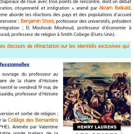
 chapeaux de roue avec trois points de rencontre, dont un débat
Akram Belkaïd,
ration, citoyenneté et intégration », animé par
ème aborde les réactions des pays et des populations d’accueil
Benjamin Stora,
ntervenir :
professeur des universités, président
immigration ; El Mouhoub Mouhoud, professeur d’économie à
urad, professeur de religion à Smith College (Etats-Unis).
es discours de rétractation sur les identités exclusives qui
nfessionnelles
n ouvrage du professeur au
aire de la chaire d’Histoire
senté le vendredi 19 mai, de
Saaïdia, professeur d’Histoire
ersion et sortie de religion :
Collège des Bernardins
r le
EPHE). Animée par Valentine
 table ronde traitera de la