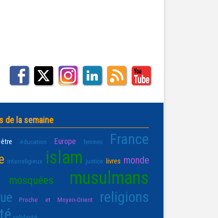
s de la semaine
France
Europe
-être
éducation
femmes
islam
e
monde
livres
interreligieux
justice
musulmans
mosquées
religions
que
Proche et Moyen-Orient
té
solidarité