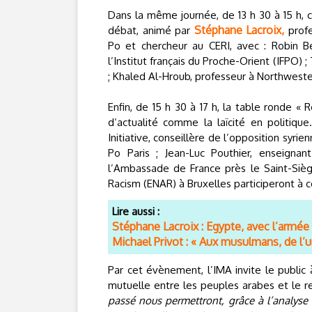
Dans la même journée, de 13 h 30 à 15 h, c’
Stéphane Lacroix,
débat, animé par
profe
Po et chercheur au CERI, avec : Robin B
l’Institut français du Proche-Orient (IFPO) 
; Khaled Al-Hroub, professeur à Northwester
Enfin, de 15 h 30 à 17 h, la table ronde « 
d’actualité comme la laïcité en politiqu
Initiative, conseillère de l’opposition syr
Po Paris ; Jean-Luc Pouthier, enseignant 
l’Ambassade de France près le Saint-Siè
Racism (ENAR) à Bruxelles participeront à 
Lire aussi :
Stéphane Lacroix : Egypte, avec l’armée
Michael Privot : « Aux musulmans, de l’u
Par cet évènement, l’IMA invite le publi
mutuelle entre les peuples arabes et le 
passé nous permettront, grâce à l’analyse 