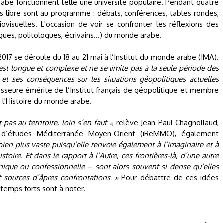
abe fonctionnent telle une université populaire. Pendant quatre
cès libre sont au programme : débats, conférences, tables rondes,
ovisuelles. L'occasion de voir se confronter les réflexions des
ogues, politologues, écrivains...) du monde arabe.
2017 se déroule du 18 au 21 mai à l’Institut du monde arabe (IMA).
est longue et complexe et ne se limite pas à la seule période des
 et ses conséquences sur les situations géopolitiques actuelles
fesseure émérite de l’Institut français de géopolitique et membre
 l'Histoire du monde arabe.
pas au territoire, loin s’en faut »
, relève Jean-Paul Chagnollaud,
et d’études Méditerranée Moyen-Orient (iReMMO), également
 bien plus vaste puisqu’elle renvoie également à l’imaginaire et à
stoire. Et dans le rapport à l’Autre, ces frontières-là, d’une autre
ique ou confessionnelle – sont alors souvent si dense qu’elles
 sources d’âpres confrontations. »
Pour débattre de ces idées
s temps forts sont à noter.