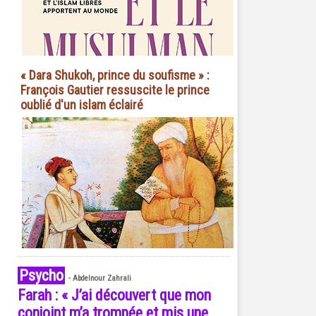
« Dara Shukoh, prince du soufisme » :
François Gautier ressuscite le prince
oublié d'un islam éclairé
Psycho
-
Abdelnour Zahrali
Farah : « J’ai découvert que mon
conjoint m’a trompée et mis une