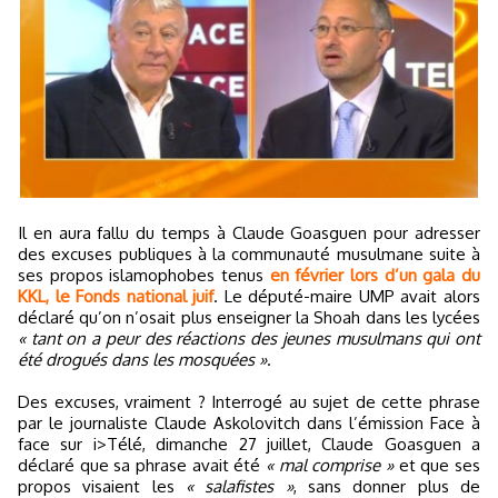
Il en aura fallu du temps à Claude Goasguen pour adresser
des excuses publiques à la communauté musulmane suite à
ses propos islamophobes tenus
en février lors d’un gala du
KKL, le Fonds national juif
. Le député-maire UMP avait alors
déclaré qu’on n’osait plus enseigner la Shoah dans les lycées
« tant on a peur des réactions des jeunes musulmans qui ont
été drogués dans les mosquées »
.
Des excuses, vraiment ? Interrogé au sujet de cette phrase
par le journaliste Claude Askolovitch dans l’émission Face à
face sur i>Télé, dimanche 27 juillet, Claude Goasguen a
déclaré que sa phrase avait été
« mal comprise »
et que ses
propos visaient les
« salafistes »
, sans donner plus de