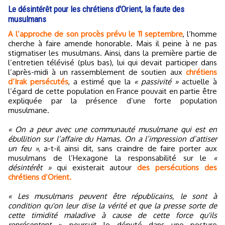
Le désintérêt pour les chrétiens d'Orient, la faute des
musulmans
A l’approche de son procès prévu le 11 septembre
, l’homme
cherche à faire amende honorable. Mais il peine à ne pas
stigmatiser les musulmans. Ainsi, dans la première partie de
l’entretien télévisé (plus bas), lui qui devait participer dans
l’après-midi à un rassemblement de soutien aux
chrétiens
d’Irak persécutés
, a estimé que la
« passivité »
actuelle à
l’égard de cette population en France pouvait en partie être
expliquée par la présence d’une forte population
musulmane.
« On a peur avec une communauté musulmane qui est en
ébullition sur l’affaire du Hamas. On a l’impression d’attiser
un feu »
, a-t-il ainsi dit, sans craindre de faire porter aux
musulmans de l’Hexagone la responsabilité sur le
«
désintérêt »
qui existerait autour
des persécutions des
chrétiens d’Orient.
« Les musulmans peuvent être républicains, le sont à
condition qu'on leur dise la vérité et que la presse sorte de
cette timidité maladive à cause de cette force qu'ils
représentent »
, poursuit le député dans une posture