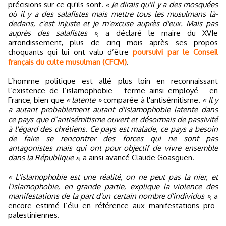
précisions sur ce qu'ils sont.
« Je dirais qu'il y a des mosquées
où il y a des salafistes mais mettre tous les musulmans là-
dedans, c'est injuste et je m'excuse auprès d'eux. Mais pas
auprès des salafistes »
, a déclaré le maire du XVIe
arrondissement, plus de cinq mois après ses propos
choquants qui lui ont valu d’être
poursuivi par le Conseil
français du culte musulman (CFCM)
.
L’homme politique est allé plus loin en reconnaissant
l’existence de l’islamophobie - terme ainsi employé - en
France, bien que
« latente »
comparée à l'antisémitisme.
« Il y
a autant probablement autant d'islamophobie latente dans
ce pays que d’antisémitisme ouvert et désormais de passivité
à l'égard des chrétiens. Ce pays est malade, ce pays a besoin
de faire se rencontrer des forces qui ne sont pas
antagonistes mais qui ont pour objectif de vivre ensemble
dans la République »
, a ainsi avancé Claude Goasguen.
« L'islamophobie est une réalité, on ne peut pas la nier, et
l'islamophobie, en grande partie, explique la violence des
manifestations de la part d'un certain nombre d'individus »
, a
encore estimé l’élu en référence aux manifestations pro-
palestiniennes.