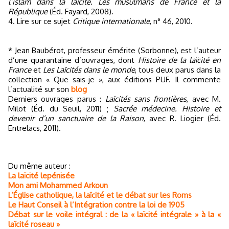
l’islam dans la laïcité. Les musulmans de France et la
République
(Éd. Fayard, 2008).
4. Lire sur ce sujet
Critique internationale
, n° 46, 2010.
* Jean Baubérot, professeur émérite (Sorbonne), est l’auteur
d’une quarantaine d’ouvrages, dont
Histoire de la laïcité en
France
et
Les Laïcités dans le monde
, tous deux parus dans la
collection « Que sais-je », aux éditions PUF. Il commente
l’actualité sur son
blog
Derniers ouvrages parus :
Laïcités sans frontières
, avec M.
Milot (Éd. du Seuil, 2011) ;
Sacrée médecine. Histoire et
devenir d’un sanctuaire de la Raison
, avec R. Liogier (Éd.
Entrelacs, 2011).
Du même auteur :
La laïcité lepénisée
Mon ami Mohammed Arkoun
L’Église catholique, la laïcité et le débat sur les Roms
Le Haut Conseil à l’Intégration contre la loi de 1905
Débat sur le voile intégral : de la « laïcité intégrale » à la «
laïcité roseau »