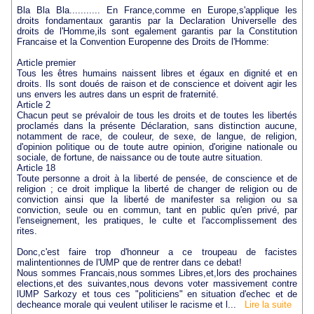
Bla Bla Bla........... En France,comme en Europe,s'applique les
droits fondamentaux garantis par la Declaration Universelle des
droits de l'Homme,ils sont egalement garantis par la Constitution
Francaise et la Convention Europenne des Droits de l'Homme:
Article premier
Tous les êtres humains naissent libres et égaux en dignité et en
droits. Ils sont doués de raison et de conscience et doivent agir les
uns envers les autres dans un esprit de fraternité.
Article 2
Chacun peut se prévaloir de tous les droits et de toutes les libertés
proclamés dans la présente Déclaration, sans distinction aucune,
notamment de race, de couleur, de sexe, de langue, de religion,
d'opinion politique ou de toute autre opinion, d'origine nationale ou
sociale, de fortune, de naissance ou de toute autre situation.
Article 18
Toute personne a droit à la liberté de pensée, de conscience et de
religion ; ce droit implique la liberté de changer de religion ou de
conviction ainsi que la liberté de manifester sa religion ou sa
conviction, seule ou en commun, tant en public qu'en privé, par
l'enseignement, les pratiques, le culte et l'accomplissement des
rites.
Donc,c'est faire trop d'honneur a ce troupeau de facistes
malintentionnes de l'UMP que de rentrer dans ce debat!
Nous sommes Francais,nous sommes Libres,et,lors des prochaines
elections,et des suivantes,nous devons voter massivement contre
lUMP Sarkozy et tous ces "politiciens" en situation d'echec et de
decheance morale qui veulent utiliser le racisme et l...
Lire la suite