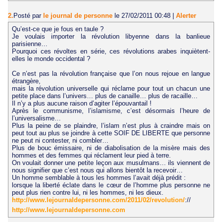
2.
Posté par
le journal de personne
le 27/02/2011 00:48
|
Alerter
Qu’est-ce que je fous en taule ?
Je voulais importer la révolution libyenne dans la banlieue
parisienne…
Pourquoi ces révoltes en série, ces révolutions arabes inquiètent-
elles le monde occidental ?
Ce n’est pas la révolution française que l’on nous rejoue en langue
étrangère,
mais la révolution universelle qui réclame pour tout un chacun une
petite place dans l’univers… plus de canaille… plus de racaille…
Il n’y a plus aucune raison d’agiter l’épouvantail !
Après le communisme, l’islamisme, c’est désormais l’heure de
l’universalisme…
Plus la peine de se plaindre, l’islam n’est plus à craindre mais on
peut tout au plus se joindre à cette SOIF DE LIBERTE que personne
ne peut ni contester, ni combler…
Plus de bouc émissaire, ni de diabolisation de la misère mais des
hommes et des femmes qui réclament leur pied à terre.
On voulait donner une petite leçon aux musulmans… ils viennent de
nous signifier que c’est nous qui allons bientôt la recevoir…
Un homme semblable à tous les hommes l’avait déjà prédit :
lorsque la liberté éclate dans le cœur de l’homme plus personne ne
peut plus rien contre lui, ni les hommes, ni les dieux.
http://www.lejournaldepersonne.com/2011/02/revolution/
://
http://www.lejournaldepersonne.com