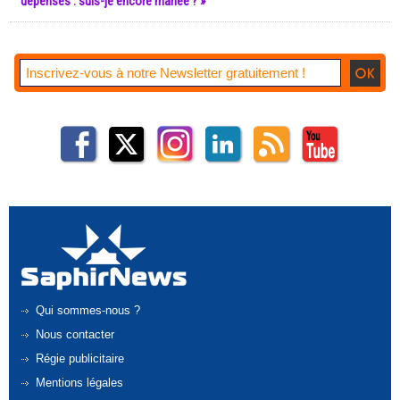
dépenses : suis-je encore mariée ? »
Qui sommes-nous ?
Nous contacter
Régie publicitaire
Mentions légales