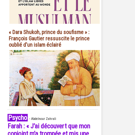
« Dara Shukoh, prince du soufisme » :
François Gautier ressuscite le prince
oublié d'un islam éclairé
Psycho
-
Abdelnour Zahrali
Farah : « J’ai découvert que mon
conjoint m’a trompée et mis une