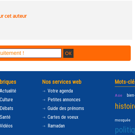
ur cet auteur
briques
Nos services web
Mots-clé
Actualité
Votre agenda
bien
Asie
Culture
Petites annonces
histoir
Débats
Guide des prénoms
Santé
Cartes de voeux
mosquée
Vidéos
Ramadan
politi