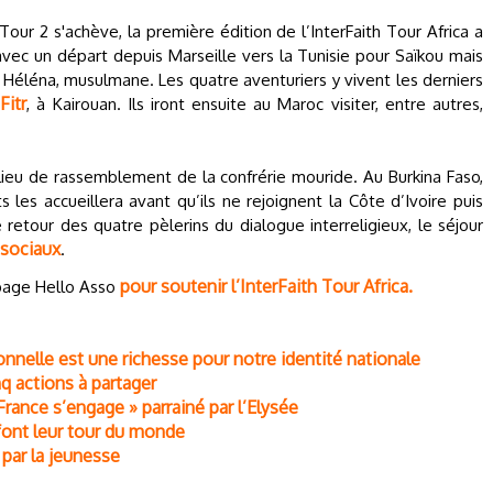
Tour 2 s'achève, la première édition de l’InterFaith Tour Africa a
avec un départ depuis Marseille vers la Tunisie pour Saïkou mais
, et Héléna, musulmane. Les quatre aventuriers y vivent les derniers
-Fitr
, à Kairouan. Ils iront ensuite au Maroc visiter, entre autres,
lieu de rassemblement de la confrérie mouride. Au Burkina Faso,
s les accueillera avant qu’ils ne rejoignent la Côte d’Ivoire puis
 retour des quatre pèlerins du dialogue interreligieux, le séjour
 sociaux
.
pour soutenir l’InterFaith Tour Africa.
 page Hello Asso
onnelle est une richesse pour notre identité nationale
 actions à partager
 France s’engage » parrainé par l’Elysée
 font leur tour du monde
 par la jeunesse