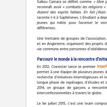
Saïkou Camara se définit comme
« libre 
reconnaît avoir
« combattu les religions »
étaient des esprits faibles. En fait j’éta
raconte-t-il à Saphirnews. L’étudiant a dep
jeunes qui milite pour favoriser le vi
différentes.
Une trentaine de groupes de l'association,
et en Angleterre, organisent des projets 
vie commune entre personnes d’obédience
Parcourir le monde à la rencontre d'initi
Inter
En 2012, Coexister lance le premier
permet à une équipe de plusieurs jeunes de
recherche d’initiatives interreligieuses et
longue phase de repérages, d’études et de 
2014, un groupe de garçons a rencontré
interconfessionnelles à travers le globe.
Le 1er juillet 2015, c’est une team compos