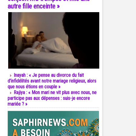
autre fille enceinte »
Inayah : « Je pense au divorce du fait
d’infidélités avant notre mariage religieux, alors
que nous étions en couple »
Rajiya : « Mon mari ne vit plus avec nous, ne
participe pas aux dépenses : suis-je encore
mariée ? »