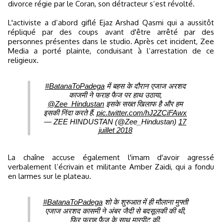
divorce régie par le Coran, son détracteur s’est révolté.
L'activiste a d’abord giflé Ejaz Arshad Qasmi qui a aussitôt
répliqué par des coups avant d'être arrêté par des
personnes présentes dans le studio. Après cet incident, Zee
Media a porté plainte, conduisant à l’arrestation de ce
religieux.
#BatanaToPadega
में बहस के दौरान एजाज अरशद
काजमी ने फराह फैज पर हाथ उठाया,
@Zee_Hindustan
इसके सख्त खिलाफ है और हम
इसकी निंदा करते हैं.
pic.twitter.com/hJ2ZCiFAwx
— ZEE HINDUSTAN (@Zee_Hindustan)
17
juillet 2018
La chaîne accuse également l'imam d'avoir agressé
verbalement l’écrivain et militante Amber Zaidi, qui a fondu
en larmes sur le plateau.
#BatanaToPadega
शो के शुरुआत में ही मौलाना मुफ्ती
एजाज अरशद कासमी ने अंबर जैदी से बदसूलकी की थी,
फिर फराह फैज के साथ मारपीट की.