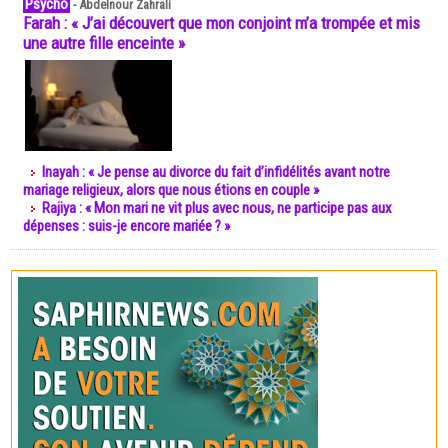
Psycho
-
Abdelnour Zahrali
Farah : « J’ai découvert que mon conjoint m’a trompée et mis
une autre fille enceinte »
Inayah : « Je pense au divorce du fait d’infidélités avant notre
mariage religieux, alors que nous étions en couple »
Rajiya : « Mon mari ne vit plus avec nous, ne participe pas aux
dépenses : suis-je encore mariée ? »