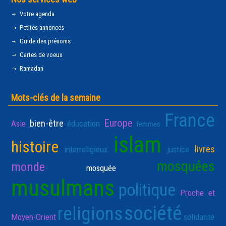
Votre agenda
Petites annonces
Guide des prénoms
Cartes de voeux
Ramadan
Mots-clés de la semaine
France
Europe
bien-être
Asie
éducation
femmes
islam
histoire
livres
interreligieux
justice
mosquées
monde
mosquée
musulmans
politique
Proche et
société
religions
Moyen-Orient
solidarité