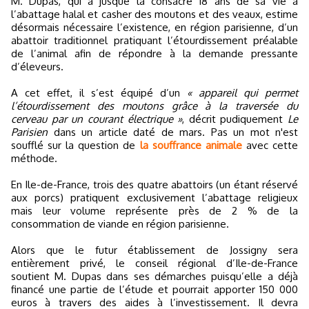
M. Dupas, qui a jusque là consacré 18 ans de sa vie à
l’abattage halal et casher des moutons et des veaux, estime
désormais nécessaire l’existence, en région parisienne, d’un
abattoir traditionnel pratiquant l’étourdissement préalable
de l’animal afin de répondre à la demande pressante
d’éleveurs.
A cet effet, il s’est équipé d’un
« appareil qui permet
l’étourdissement des moutons grâce à la traversée du
cerveau par un courant électrique »
, décrit pudiquement
Le
Parisien
dans un article daté de mars. Pas un mot n'est
soufflé sur la question de
la souffrance animale
avec cette
méthode.
En Ile-de-France, trois des quatre abattoirs (un étant réservé
aux porcs) pratiquent exclusivement l’abattage religieux
mais leur volume représente près de 2 % de la
consommation de viande en région parisienne.
Alors que le futur établissement de Jossigny sera
entièrement privé, le conseil régional d’Ile-de-France
soutient M. Dupas dans ses démarches puisqu’elle a déjà
financé une partie de l’étude et pourrait apporter 150 000
euros à travers des aides à l’investissement. Il devra