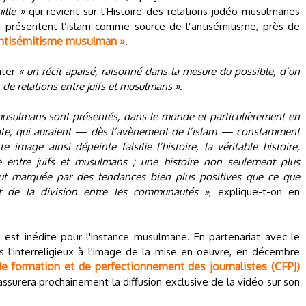
ille »
qui revient sur l’Histoire des relations judéo-musulmanes
présentent l’islam comme source de l’antisémitisme, près de
’antisémitisme musulman »
.
nter
« un récit apaisé, raisonné dans la mesure du possible, d’un
s de relations entre juifs et musulmans »
.
 musulmans sont présentés, dans le monde et particulièrement en
te, qui auraient — dès l’avènement de l’islam — constamment
e image ainsi dépeinte falsifie l’histoire, la véritable histoire,
e entre juifs et musulmans ; une histoire non seulement plus
out marquée par des tendances bien plus positives que ce que
ent de la division entre les communautés »
, explique-t-on en
er, est inédite pour l'instance musulmane. En partenariat avec le
s l'interreligieux à l'image de la mise en oeuvre, en décembre
de formation et de perfectionnement des journalistes (CFPJ)
 assurera prochainement la diffusion exclusive de la vidéo sur son