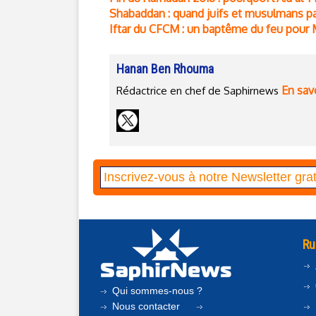
Shabaddan : quand juifs et musulmans 
Iftar du CFCM : un baptême du feu pour
Hanan Ben Rhouma
En savo
Rédactrice en chef de Saphirnews
Ru
Qui sommes-nous ?
Nous contacter