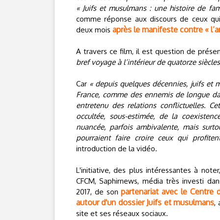
« Juifs et musulmans : une histoire de fam
comme réponse aux discours de ceux qui 
après le manifeste contre « l
deux mois
A travers ce film, il est question de prése
bref voyage à l’intérieur de quatorze siècle
Car
« depuis quelques décennies, juifs et
France, comme des ennemis de longue da
entretenu des relations conflictuelles. Cett
occultée, sous-estimée, de la coexistenc
nuancée, parfois ambivalente, mais surt
pourraient faire croire ceux qui profit
introduction de la vidéo.
L'initiative, des plus intéressantes à not
CFCM, Saphirnews, média très investi dan
partenariat avec le Centre 
2017, de son
autour d'un dossier Juifs et musulmans
,
site et ses réseaux sociaux.