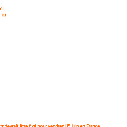
ci
 ici
tr devrait être fixé pour vendredi 15 juin en France