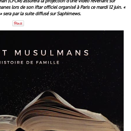
lman (CFCM) assurera la projection d'une vidéo revenant sur
anes lors de son iftar officiel organisé à Paris ce mardi 12 juin. «
» sera par la suite diffusé sur Saphirnews.