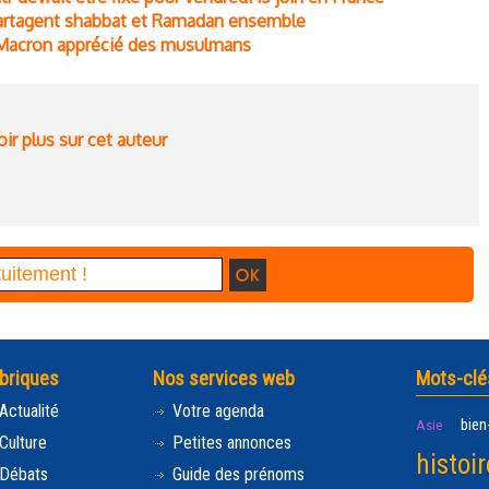
partagent shabbat et Ramadan ensemble
 Macron apprécié des musulmans
ir plus sur cet auteur
briques
Nos services web
Mots-clé
Actualité
Votre agenda
bien
Asie
Culture
Petites annonces
histoir
Débats
Guide des prénoms