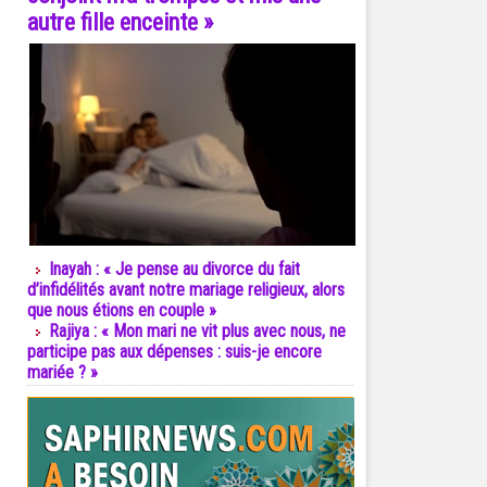
autre fille enceinte »
Inayah : « Je pense au divorce du fait
d’infidélités avant notre mariage religieux, alors
que nous étions en couple »
Rajiya : « Mon mari ne vit plus avec nous, ne
participe pas aux dépenses : suis-je encore
mariée ? »