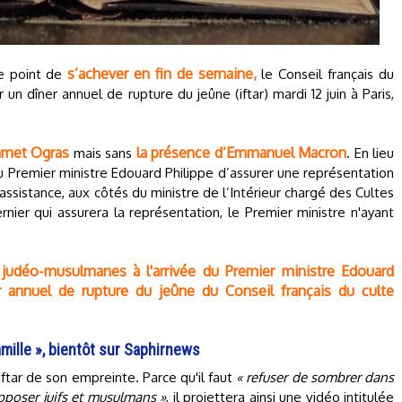
s’achever en fin de semaine,
le point de
le Conseil français du
un dîner annuel de rupture du jeûne (iftar) mardi 12 juin à Paris,
hmet Ogras
la présence d’Emmanuel Macron
mais sans
. En lieu
au Premier ministre Edouard Philippe d’assurer une représentation
'assistance, aux côtés du ministre de l’Intérieur chargé des Cultes
ier qui assurera la représentation, le Premier ministre n'ayant
s judéo-musulmanes à l'arrivée du Premier ministre Edouard
ner annuel de rupture du jeûne du Conseil français du culte
amille », bientôt sur Saphirnews
tar de son empreinte. Parce qu'il faut
« refuser de sombrer dans
opposer juifs et musulmans »
, il projettera ainsi une vidéo intitulée