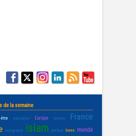
s de la semaine
France
Europe
-être
éducation
femmes
islam
e
monde
justice
livres
immigration