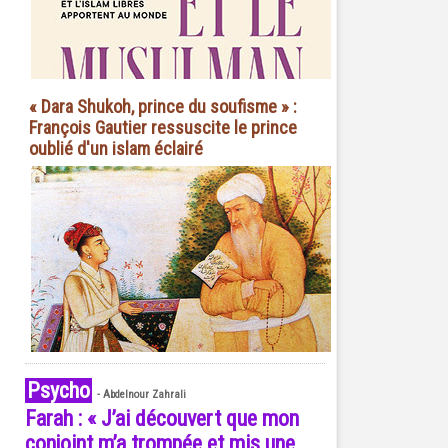
« Dara Shukoh, prince du soufisme » :
François Gautier ressuscite le prince
oublié d'un islam éclairé
Psycho
-
Abdelnour Zahrali
Farah : « J’ai découvert que mon
conjoint m’a trompée et mis une