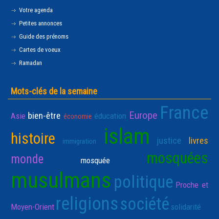
Votre agenda
Petites annonces
Guide des prénoms
Cartes de voeux
Ramadan
Mots-clés de la semaine
France
Europe
bien-être
Asie
éducation
économie
islam
histoire
justice
livres
immigration
mosquées
monde
mosquée
musulmans
politique
Proche et
religions
société
Moyen-Orient
solidarité