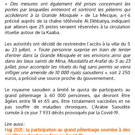
« Des mesures ont également été prises concernant les
portes par lesquelles entreront et sortiront les pèlerins qui
accèderont à la Grande Mosquée »
de La Mecque, a-t-il
précisé auprès de la chaîne télévisée Al Ekhbariya, indiquant
par ailleurs que 25 pistes seraient réservées à la circulation
rituelle autour de la Kaaba.
Les autorités ont décidé de restreindre l’accès à la ville du 5
au 23 juillet.
« Toute personne surprise en train de tenter
d'entrer dans la Grande Mosquée et ses environs ainsi que
dans les lieux saints de Mina, Muzdalifa et Arafat du 5 au 23
juillet, pour accomplir les rituels du hajj sans permis se verra
infliger une amende de 10 000 riyals saoudiens »
, soit 2 250
euros, a précisé une source proche du gouvernement.
Le royaume saoudien a limité le quota de participants au
grand pèlerinage à 60 000 personnes, qui devront être
âgées entre 18 et 65 ans, être totalement vaccinées et ne
pas souffrir de maladies chroniques. L'Arabie Saoudite
cumule à ce jour 7 933 décès provoqués par la Covid-19.
Lire aussi :
Hajj 2021 : la participation au grand pèlerinage soumise à des