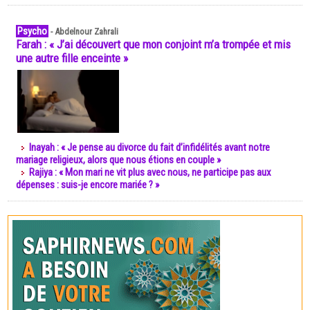
Psycho
-
Abdelnour Zahrali
Farah : « J’ai découvert que mon conjoint m’a trompée et mis
une autre fille enceinte »
Inayah : « Je pense au divorce du fait d’infidélités avant notre
mariage religieux, alors que nous étions en couple »
Rajiya : « Mon mari ne vit plus avec nous, ne participe pas aux
dépenses : suis-je encore mariée ? »