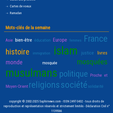
Cartes de voeux
Ramadan
Mots-clés de la semaine
France
Europe
bien-être
Asie
éducation
femmes
islam
histoire
justice
livres
immigration
mosquées
monde
mosquée
musulmans
politique
Proche et
religions
société
Moyen-Orient
solidarité
copyright © 2002-2025 Saphirnews.com - ISSN 2497-3432 - tous droits de
reproduction et représentation réservés et strictement limités - Déclaration Cnil n°
1139566