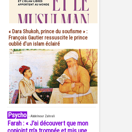
« Dara Shukoh, prince du soufisme » :
François Gautier ressuscite le prince
oublié d'un islam éclairé
Psycho
-
Abdelnour Zahrali
Farah : « J’ai découvert que mon
conjoint m’a trompée et mis une