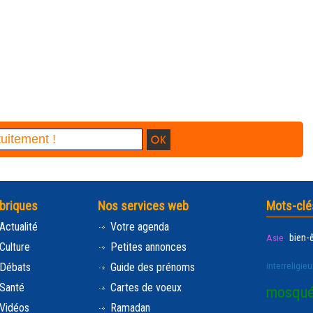
briques
Nos services web
Mots-clé
Actualité
Votre agenda
bien-
Asie
Culture
Petites annonces
interreligieu
Débats
Guide des prénoms
Santé
Cartes de voeux
mosqu
Vidéos
Ramadan