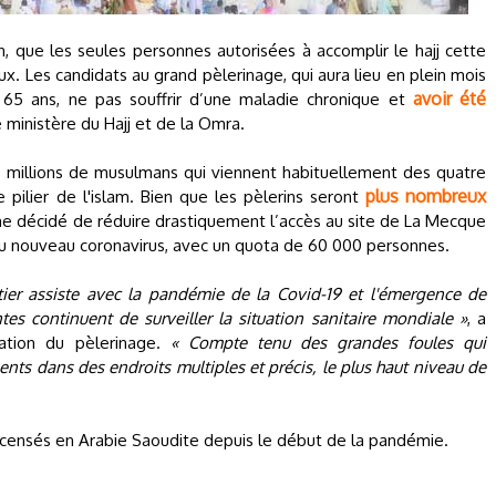
n, que les seules personnes autorisées à accomplir le hajj cette
x. Les candidats au grand pèlerinage, qui aura lieu en plein mois
avoir été
t 65 ans, ne pas souffrir d’une maladie chronique et
 le ministère du Hajj et de la Omra.
es millions de musulmans qui viennent habituellement des quatre
plus nombreux
 pilier de l'islam. Bien que les pèlerins seront
me décidé de réduire drastiquement l’accès au site de La Mecque
 du nouveau coronavirus, avec un quota de 60 000 personnes.
ier assiste avec la pandémie de la Covid-19 et l'émergence de
es continuent de surveiller la situation sanitaire mondiale »
, a
sation du pèlerinage.
« Compte tenu des grandes foules qui
nts dans des endroits multiples et précis, le plus haut niveau de
ecensés en Arabie Saoudite depuis le début de la pandémie.