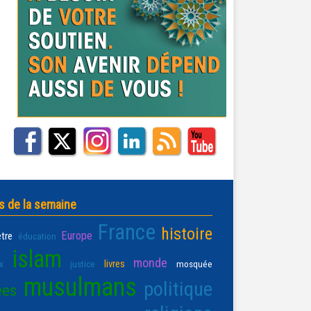
s de la semaine
France
histoire
Europe
être
éducation
islam
monde
livres
x
justice
mosquée
musulmans
politique
ées