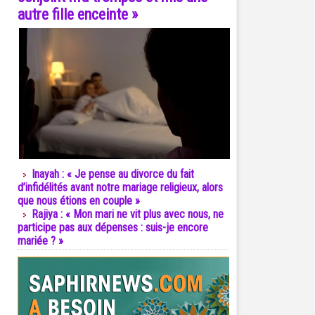
autre fille enceinte »
Inayah : « Je pense au divorce du fait
d’infidélités avant notre mariage religieux, alors
que nous étions en couple »
Rajiya : « Mon mari ne vit plus avec nous, ne
participe pas aux dépenses : suis-je encore
mariée ? »