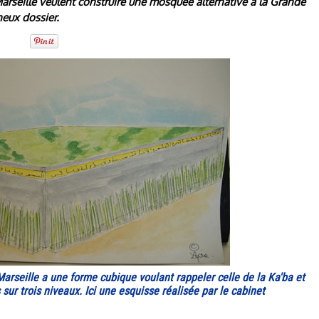
arseille veulent construire une mosquée alternative à la Grande
eux dossier.
arseille a une forme cubique voulant rappeler celle de la Ka'ba et
sur trois niveaux. Ici une esquisse réalisée par le cabinet