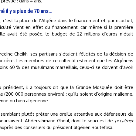
 prévue : dans 4 ans.
é il y a plus de 70 ans…
r, c’est la place de l’Algérie dans le financement et, par ricochet,
iculté vient en effet du financement, car même si la première
e avait été posée, le budget de 22 millions d’euros n’était
edine Cheikh, ses partisans s’étaient félicités de la décision de
inancière. Les membres de ce collectif estiment que les Algériens
oins 60 % des musulmans marseillais, ceux-ci se doivent d’avoir
président, il a toujours dit que la Grande Mosquée doit être
e (200 000 personnes environ) : qu’ils soient d’origine malienne,
enne ou bien algérienne.
 semblent plutôt prêter une oreille attentive aux défenseurs du
e poursuivent. Abderrahmane Ghoul, dont le souci est de
|« calmer
 auprès des conseillers du président algérien Bouteflika.