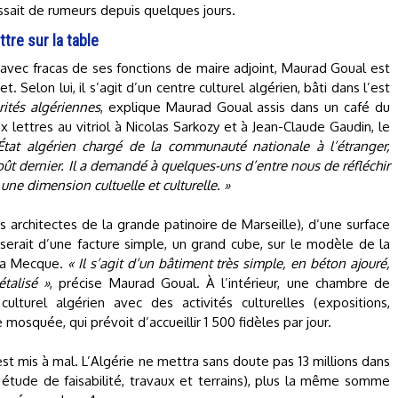
ssait de rumeurs depuis quelques jours.
ttre sur la table
avec fracas de ses fonctions de maire adjoint, Maurad Goual est
 Selon lui, il s’agit d’un centre culturel algérien, bâti dans l’est
ités algériennes
, explique Maurad Goual assis dans un café du
ux lettres au vitriol à Nicolas Sarkozy et à Jean-Claude Gaudin, le
État algérien chargé de la communauté nationale à l’étranger,
ût dernier. Il a demandé à quelques-uns d’entre nous de réfléchir
 une dimension cultuelle et culturelle. »
es architectes de la grande patinoire de Marseille), d’une surface
serait d’une facture simple, un grand cube, sur le modèle de la
 La Mecque.
« Il s’agit d’un bâtiment très simple, en béton ajouré,
étalisé »
, précise Maurad Goual. À l’intérieur, une chambre de
lturel algérien avec des activités culturelles (expositions,
mosquée, qui prévoit d’accueillir 1 500 fidèles par jour.
st mis à mal. L’Algérie ne mettra sans doute pas 13 millions dans
: étude de faisabilité, travaux et terrains), plus la même somme