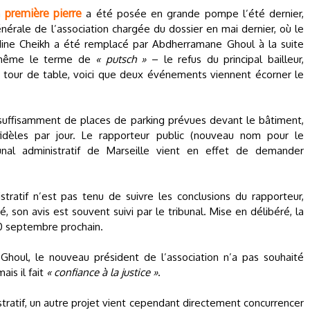
première pierre
a
a été posée en grande pompe l’été dernier,
énérale de l’association chargée du dossier en mai dernier, où le
edine Cheikh a été remplacé par Abdherramane Ghoul à la suite
 même le terme de
« putsch »
– le refus du principal bailleur,
u tour de table, voici que deux événements viennent écorner le
s suffisamment de places de parking prévues devant le bâtiment,
fidèles par jour. Le rapporteur public (nouveau nom pour le
nal administratif de Marseille vient en effet de demander
istratif n’est pas tenu de suivre les conclusions du rapporteur,
, son avis est souvent suivi par le tribunal. Mise en délibéré, la
30 septembre prochain.
houl, le nouveau président de l’association n’a pas souhaité
is il fait
« confiance à la justice »
.
stratif, un autre projet vient cependant directement concurrencer