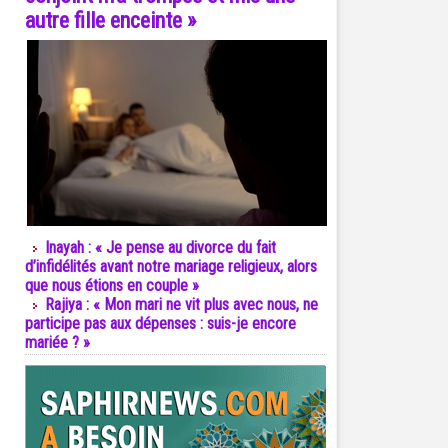
autre fille enceinte »
Inayah : « Je pense au divorce du fait
d’infidélités avant notre mariage religieux, alors
que nous étions en couple »
Rajiya : « Mon mari ne vit plus avec nous, ne
participe pas aux dépenses : suis-je encore
mariée ? »