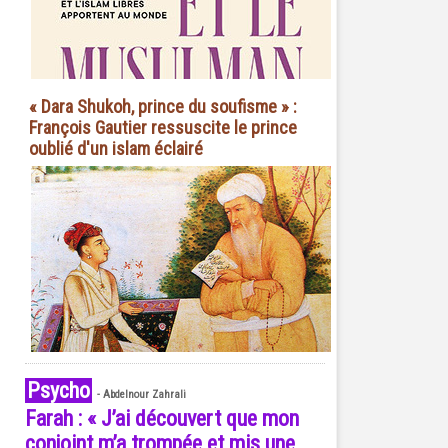
« Dara Shukoh, prince du soufisme » :
François Gautier ressuscite le prince
oublié d'un islam éclairé
Psycho
-
Abdelnour Zahrali
Farah : « J’ai découvert que mon
conjoint m’a trompée et mis une