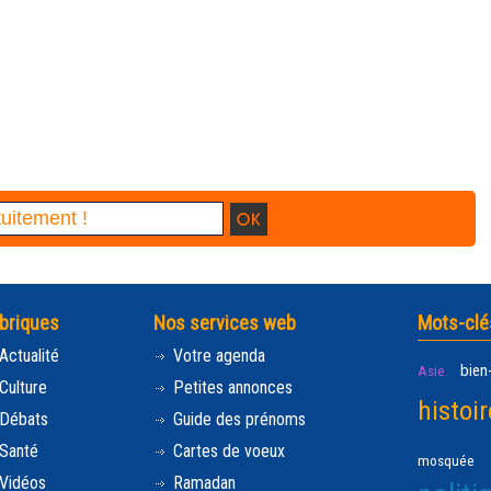
briques
Nos services web
Mots-clé
Actualité
Votre agenda
bien
Asie
Culture
Petites annonces
histoir
Débats
Guide des prénoms
Santé
Cartes de voeux
mosquée
Vidéos
Ramadan