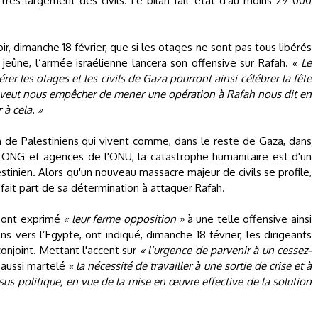
rès largement des civils. Le bilan fait état d'au moins 29 000
oir, dimanche 18 février, que si les otages ne sont pas tous libérés
jeûne, l’armée israélienne lancera son offensive sur Rafah.
« Le
rer les otages et les civils de Gaza pourront ainsi célébrer la fête
veut nous empêcher de mener une opération à Rafah nous dit en
 à cela. »
lion de Palestiniens qui vivent comme, dans le reste de Gaza, dans
s ONG et agences de l'ONU, la catastrophe humanitaire est d'un
stinien. Alors qu'un nouveau massacre majeur de civils se profile,
fait part de sa détermination à attaquer Rafah.
i ont exprimé
« leur ferme opposition »
à une telle offensive ainsi
 vers l’Egypte, ont indiqué, dimanche 18 février, les dirigeants
onjoint. Mettant l'accent sur
« l’urgence de parvenir à un cessez-
t aussi martelé
« la nécessité de travailler à une sortie de crise et à
ssus politique, en vue de la mise en œuvre effective de la solution