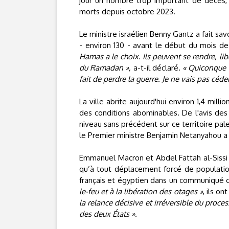
jour un nombre trop important de décès, t
morts depuis octobre 2023.
Le ministre israélien Benny Gantz a fait sav
- environ 130 - avant le début du mois de 
Hamas a le choix. Ils peuvent se rendre, libé
du Ramadan »,
a-t-il déclaré.
« Quiconque 
fait de perdre la guerre. Je ne vais pas céder
La ville abrite aujourd'hui environ 1,4 mil
des conditions abominables. De l'avis de
niveau sans précédent sur ce territoire pale
le Premier ministre Benjamin Netanyahou a 
Emmanuel Macron et Abdel Fattah al-Siss
qu’à tout déplacement forcé de populations
français et égyptien dans un communiqué c
le-feu et à la libération des otages »
, ils on
la relance décisive et irréversible du proce
des deux États ».