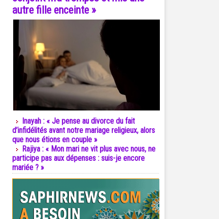
autre fille enceinte »
Inayah : « Je pense au divorce du fait
d’infidélités avant notre mariage religieux, alors
que nous étions en couple »
Rajiya : « Mon mari ne vit plus avec nous, ne
participe pas aux dépenses : suis-je encore
mariée ? »