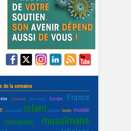
s de la semaine
France
Europe
-être
éducation
économie
islam
e
monde
justice
livres
immigration
musulmans
mosquées