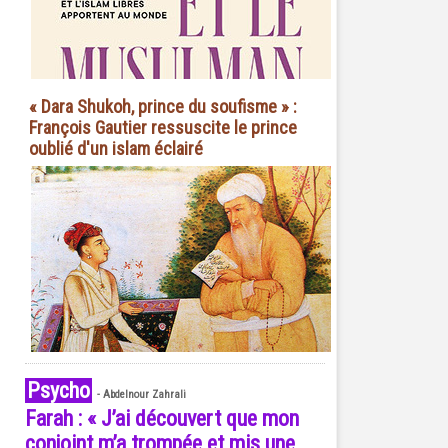
« Dara Shukoh, prince du soufisme » :
François Gautier ressuscite le prince
oublié d'un islam éclairé
Psycho
-
Abdelnour Zahrali
Farah : « J’ai découvert que mon
conjoint m’a trompée et mis une