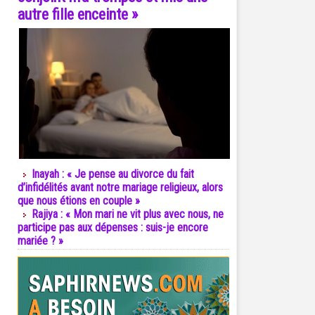
autre fille enceinte »
Inayah : « Je pense au divorce du fait
d’infidélités avant notre mariage religieux, alors
que nous étions en couple »
Rajiya : « Mon mari ne vit plus avec nous, ne
participe pas aux dépenses : suis-je encore
mariée ? »