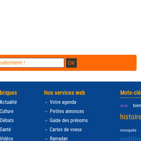
briques
Nos services web
Mots-clé
Actualité
Votre agenda
bien
Asie
Culture
Petites annonces
histoir
Débats
Guide des prénoms
Santé
Cartes de voeux
mosquée
politi
Vidéos
Ramadan