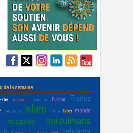
s de la semaine
France
Europe
-être
économie
éducation
islam
e
monde
livres
justice
immigration
musulmans
mosquées
religions
que
Proche et Moyen-Orient