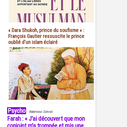
« Dara Shukoh, prince du soufisme » :
François Gautier ressuscite le prince
oublié d'un islam éclairé
Psycho
-
Abdelnour Zahrali
Farah : « J’ai découvert que mon
conjoint m’a trompée et mis une