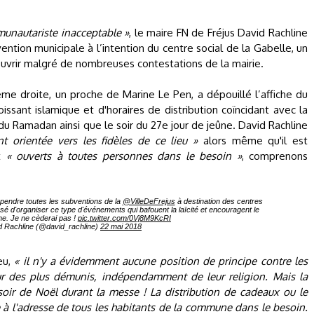
unautariste inacceptable »
, le maire FN de Fréjus David Rachline
ention municipale à l’intention du centre social de la Gabelle, un
uvrir malgré de nombreuses contestations de la mairie.
trême droite, un proche de Marine Le Pen, a dépouillé l’affiche du
oissant islamique et d'horaires de distribution coïncidant avec la
u Ramadan ainsi que le soir du 27e jour de jeûne. David Rachline
t orientée vers les fidèles de ce lieu »
alors même qu'il est
nt
« ouverts à toutes personnes dans le besoin »
, comprenons
spendre toutes les subventions de la
@VilleDeFrejus
à destination des centres
sé d'organiser ce type d'événements qui bafouent la laïcité et encouragent le
. Je ne cèderai pas !
pic.twitter.com/0Vj8M9KcRI
 Rachline (@david_rachline)
22 mai 2018
eu,
« il n'y a évidemment aucune position de principe contre les
eur des plus démunis, indépendamment de leur religion. Mais la
soir de Noël durant la messe ! La distribution de cadeaux ou le
 à l'adresse de tous les habitants de la commune dans le besoin.