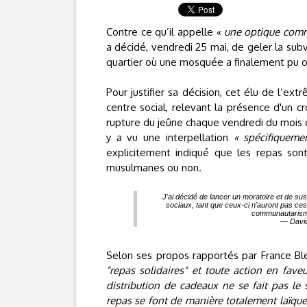
Contre ce qu’il appelle
« une optique comm
a décidé, vendredi 25 mai, de geler la subv
quartier où une mosquée a finalement pu o
Pour justifier sa décision, cet élu de l’ex
centre social, relevant la présence d'un cr
rupture du jeûne chaque vendredi du mois d
y a vu une interpellation
« spécifiquemen
explicitement indiqué que les repas so
musulmanes ou non.
J'ai décidé de lancer un moratoire et de su
sociaux, tant que ceux-ci n'auront pas ces
communautarisme
— David
Selon ses propos rapportés par France Bl
"repas solidaires" et toute action en fav
distribution de cadeaux ne se fait pas le 
repas se font de manière totalement laïque