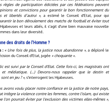
es règles de participation édictées par ces fédérations peuvent
 opinions et convictions pour garantir le bon fonctionnement du
s et libertés d’autrui »
, a estimé le Conseil d'Etat, pour qui
garantir le bon déroulement des matchs de football et éviter tout
 Hijabeuses et leurs alliés, il s'agit d'une bien mauvaise nouvelle
 femmes dans leur diversité.
nne des droits de l'Homme ?
 :
« Une fois de plus, la justice nous abandonne »
, a déploré le
écision du Conseil d'Etat, jugée
« choquante »
.
c est suivi par le Conseil d'Etat. Cette fois-ci, les magistrats ont
 et médiatique. (...) Devons-nous rappeler que le destin et
sont en jeu ? »
, s'interrogent les Hijabeuses.
s avons voulu placer notre confiance en la justice de notre pays,
tat intègre la violence contre les femmes, contre l'islam, qui existe
 l'on pourrait éviter par l'exclusion des victimes elles-mêmes »
,