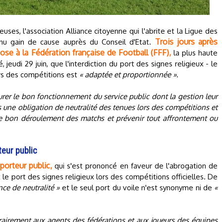
euses, l'association Alliance citoyenne qui l'abrite et la Ligue des
Trois jours après
nu gain de cause auprès du Conseil d'Etat.
pose à la Fédération française de Football (FFF),
la plus haute
, jeudi 29 juin, que l'interdiction du port des signes religieux - le
lors des compétitions est
« adaptée et proportionnée »
.
urer le bon fonctionnement du service public dont la gestion leur
s une obligation de neutralité des tenues lors des compétitions et
 le bon déroulement des matchs et prévenir tout affrontement ou
teur public
pporteur public,
qui s'est prononcé en faveur de l'abrogation de
t le port des signes religieux lors des compétitions officielles. De
nce de neutralité »
et le seul port du voile n'est synonyme ni de
«
trairement aux agents des fédérations et aux joueurs des équipes