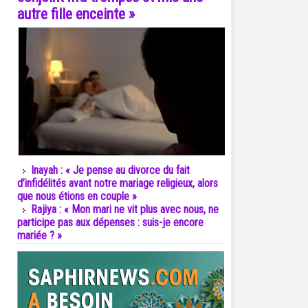
autre fille enceinte »
Inayah : « Je pense au divorce du fait
d’infidélités avant notre mariage religieux, alors
que nous étions en couple »
Rajiya : « Mon mari ne vit plus avec nous, ne
participe pas aux dépenses : suis-je encore
mariée ? »