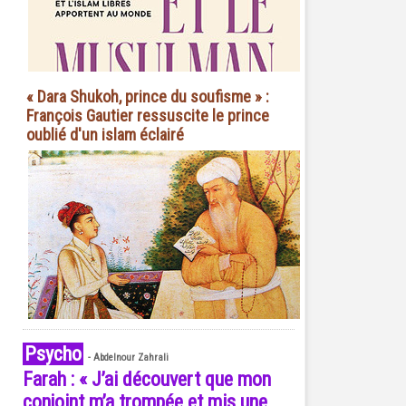
« Dara Shukoh, prince du soufisme » :
François Gautier ressuscite le prince
oublié d'un islam éclairé
Psycho
-
Abdelnour Zahrali
Farah : « J’ai découvert que mon
conjoint m’a trompée et mis une