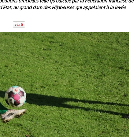
étitions officielles telle qu'édictée par la Fédération francaise de
l d'Etat, au grand dam des Hijabeuses qui appelaient à la levée