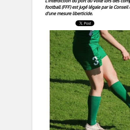
L'interdiction du port du voile lors des comp
football (FFF) est jugé légale par le Consei
d'une mesure liberticide.