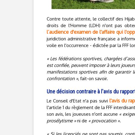
Contre toute attente, le collectif des Hijab
droits de l'Homme (LDH) n'ont pas obte
l’audience d'examen de l'affaire qui l'op
juridiction administrative française a informé
voile en l'occurrence - édictée par la FFF 
« Les fédérations sportives, chargées d’ass
est confiée, peuvent imposer à leurs joueur
manifestations sportives afin de garantir
confrontation »
, fait-on savoir.
Une décision contraire à l'avis du rappor
l'avis du ra
Le Conseil d'Etat n'a pas suivi
l'article 1 du règlement de la FFF interdisan
son avis, les joueuses n'ont aucune
« exige
prosélytisme »
ni de
« provocation »
.
« Si les licenciés ne sont pas soumis, con