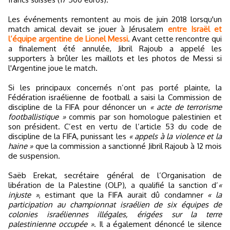
Les événements remontent au mois de juin 2018 lorsqu'un
match amical devait se jouer à Jérusalem
entre Israël et
l’équipe argentine de Lionel Messi
. Avant cette rencontre qui
a finalement été annulée, Jibril Rajoub a appelé les
supporters à brûler les maillots et les photos de Messi si
l'Argentine joue le match.
Si les principaux concernés n’ont pas porté plainte, la
Fédération israélienne de football a saisi la Commission de
discipline de la FIFA pour dénoncer un
« acte de terrorisme
footballistique »
commis par son homologue palestinien et
son président. C’est en vertu de l’article 53 du code de
discipline de la FIFA, punissant les
« appels à la violence et la
haine »
que la commission a sanctionné Jibril Rajoub à 12 mois
de suspension.
Saëb Erekat, secrétaire général de l’Organisation de
libération de la Palestine (OLP), a qualifié la sanction d’
«
injuste »
, estimant que la FIFA aurait dû condamner
« la
participation au championnat israélien de six équipes de
colonies israéliennes illégales, érigées sur la terre
palestinienne occupée »
. Il a également dénoncé le silence