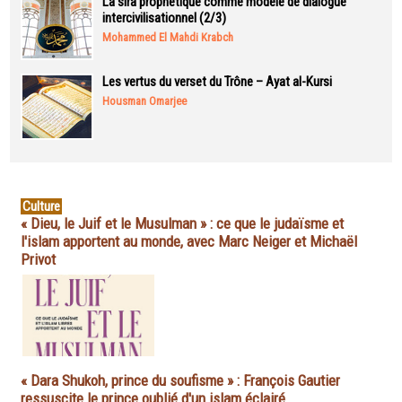
La sira prophétique comme modèle de dialogue
intercivilisationnel (2/3)
Mohammed El Mahdi Krabch
Les vertus du verset du Trône – Ayat al-Kursi
Housman Omarjee
Culture
« Dieu, le Juif et le Musulman » : ce que le judaïsme et
l'islam apportent au monde, avec Marc Neiger et Michaël
Privot
« Dara Shukoh, prince du soufisme » : François Gautier
ressuscite le prince oublié d'un islam éclairé