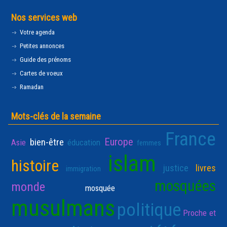
Nos services web
Votre agenda
Petites annonces
Guide des prénoms
Cartes de voeux
Ramadan
Mots-clés de la semaine
France
Europe
bien-être
Asie
éducation
femmes
islam
histoire
justice
livres
immigration
mosquées
monde
mosquée
musulmans
politique
Proche et