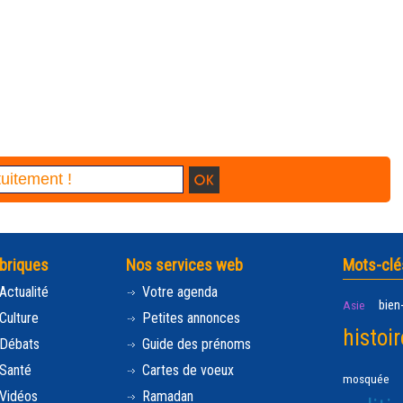
briques
Nos services web
Mots-clé
Actualité
Votre agenda
bien
Asie
Culture
Petites annonces
histoir
Débats
Guide des prénoms
Santé
Cartes de voeux
mosquée
Vidéos
Ramadan