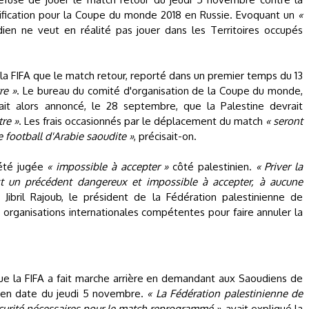
alification pour la Coupe du monde 2018 en Russie. Evoquant un
«
ien ne veut en réalité pas jouer dans les Territoires occupés
a FIFA que le match retour, reporté dans un premier temps du 13
re »
. Le bureau du comité d'organisation de la Coupe du monde,
avait alors annoncé, le 28 septembre, que la Palestine devrait
tre »
. Les frais occasionnés par le déplacement du match
« seront
 football d'Arabie saoudite »
, précisait-on.
 été jugée
« impossible à accepter »
côté palestinien.
« Priver la
st un précédent dangereux et impossible à accepter, à aucune
Jibril Rajoub, le président de la Fédération palestinienne de
es organisations internationales compétentes pour faire annuler la
ue la FIFA a fait marche arrière en demandant aux Saoudiens de
 en date du jeudi 5 novembre.
« La Fédération palestinienne de
écurité nécessaires pour le match reprogrammé »
, avait expliqué la