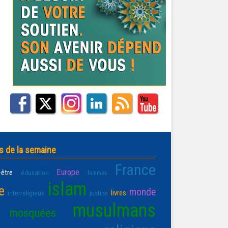
s de la semaine
France
Europe
-être
éducation
femmes
islam
e
monde
livres
interreligieux
justice
musulmans
mosquées