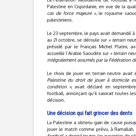
Palestine en Cisjordanie, en vue de la qu
cas de force majeure »
, le royaume saoud
palestiniens.
Le 23 septembre, le pays avait demandé à l
au 21 octobre, se déroule sur
« terrain neut
présidé par le Français Michel Platini, 
accueillir l’Arabie Saoudite sur
« terrain neu
intégralement assumés par la Fédération de
Le choix de jouer en terrain neutre avait
Palestine du droit de jouer à domicile e
condition »
, avait déclaré en septembre 
football, annonçant qu’il saisirait toutes l
décision.
Une décision qui fait grincer des dents
La Palestine a obtenu gain de cause puisq
jouer le match comme prévu, à Ramallah,
football a donné toutes les garanties de s