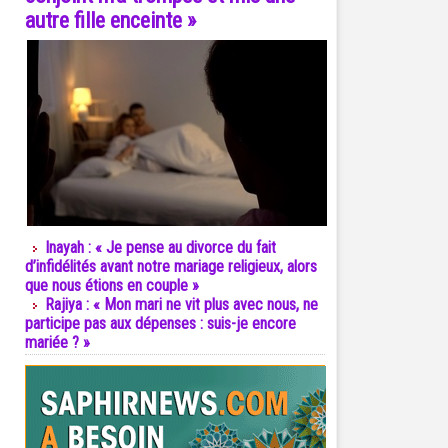
autre fille enceinte »
Inayah : « Je pense au divorce du fait
d’infidélités avant notre mariage religieux, alors
que nous étions en couple »
Rajiya : « Mon mari ne vit plus avec nous, ne
participe pas aux dépenses : suis-je encore
mariée ? »