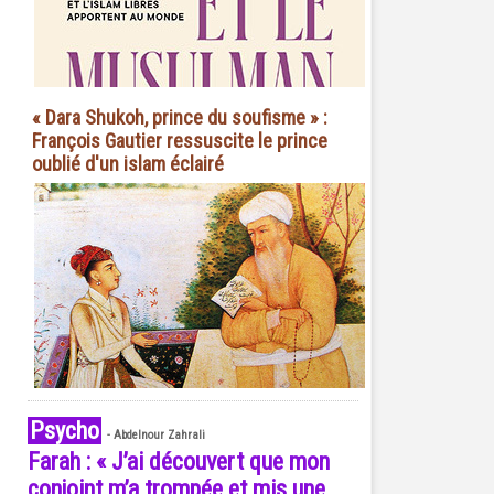
« Dara Shukoh, prince du soufisme » :
François Gautier ressuscite le prince
oublié d'un islam éclairé
Psycho
-
Abdelnour Zahrali
Farah : « J’ai découvert que mon
conjoint m’a trompée et mis une