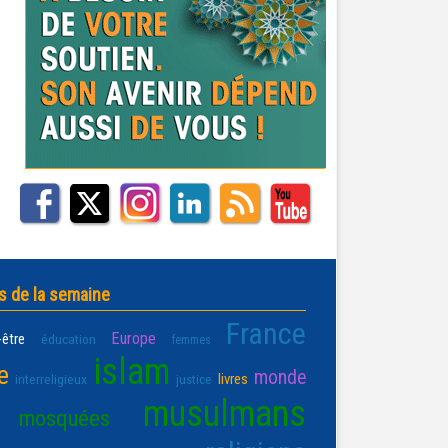
s de la semaine
France
Europe
-être
éducation
femmes
islam
e
monde
livres
interreligieux
justice
musulmans
mosquées