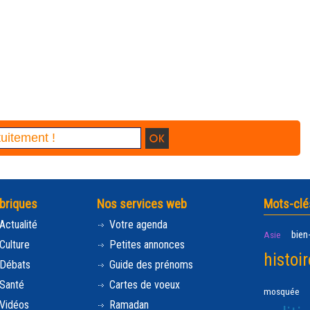
briques
Nos services web
Mots-clé
Actualité
Votre agenda
bien
Asie
Culture
Petites annonces
histoir
Débats
Guide des prénoms
Santé
Cartes de voeux
mosquée
Vidéos
Ramadan