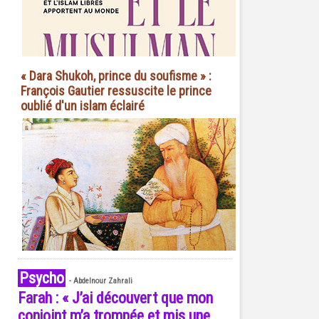
« Dara Shukoh, prince du soufisme » :
François Gautier ressuscite le prince
oublié d'un islam éclairé
Psycho
-
Abdelnour Zahrali
Farah : « J’ai découvert que mon
conjoint m’a trompée et mis une