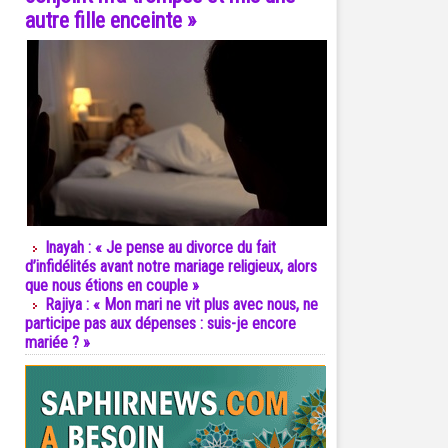
autre fille enceinte »
Inayah : « Je pense au divorce du fait
d’infidélités avant notre mariage religieux, alors
que nous étions en couple »
Rajiya : « Mon mari ne vit plus avec nous, ne
participe pas aux dépenses : suis-je encore
mariée ? »