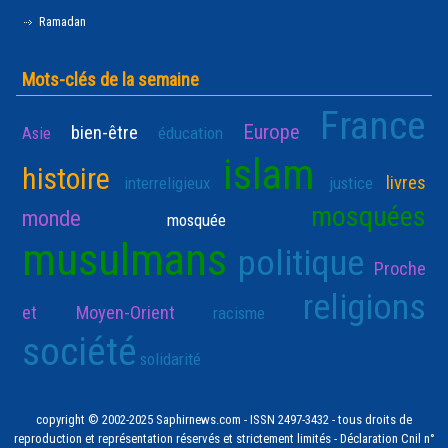
Ramadan
Mots-clés de la semaine
France
Europe
bien-être
Asie
éducation
islam
histoire
livres
interreligieux
justice
mosquées
monde
mosquée
musulmans
politique
Proche
religions
et Moyen-Orient
racisme
société
solidarité
copyright © 2002-2025 Saphirnews.com - ISSN 2497-3432 - tous droits de
reproduction et représentation réservés et strictement limités - Déclaration Cnil n°