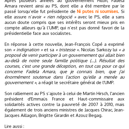
Après plusieurs années au gouvernement Fillon, Fadela
Amara revient ainsi au PS, dont elle a été membre par le
passé lorsqu’elle fut présidente de
Ni putes ni soumises
. Si
elle assure n’avoir
« rien négocié »
avec le PS, elle a sans
aucun doute compris que ses intérêts seront mieux pris en
compte ailleurs qu’à l’UMP, qui n’est pas donné favori de la
présidentielle face aux socialistes.
En réponse à cette nouvelle, Jean-François Copé a exprimé
son
« indignation »
et sa
« tristesse »
. Nicolas Sarkozy lui
« a
proposé de venir participer à un gouvernement qui allait bien
au-delà de notre seule famille politique (...). Résultat des
courses, c'est une grande déception, en tout cas pour ce qui
concerne Fadela Amara, que je connais bien, que j'ai
énormément soutenue dans l'action qu'elle a menée au
gouvernement »
, a réagit le secrétaire général de l'UMP.
Son ralliement au PS s’ajoute à celui de Martin Hirsch, l'ancien
président d'Emmaüs France et Haut-commissaire aux
solidarités actives contre la pauvreté de 2007 à 2010, mais
également de trois anciens ministres de Jacques Chirac, Jean-
Jacques Aillagon, Brigitte Girardin et Azouz Begag.
Lire aussi :