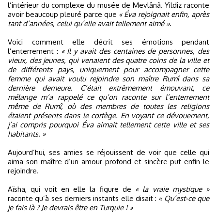
l’intérieur du complexe du musée de Mevlânâ. Yildiz raconte
avoir beaucoup pleuré parce que
« Éva rejoignait enfin, après
tant d’années, celui qu’elle avait tellement aimé »
.
Voici comment elle décrit ses émotions pendant
l’enterrement :
« Il y avait des centaines de personnes, des
vieux, des jeunes, qui venaient des quatre coins de la ville et
de différents pays, uniquement pour accompagner cette
femme qui avait voulu rejoindre son maître Rumî dans sa
dernière demeure. C’était extrêmement émouvant, ce
mélange m’a rappelé ce qu’on raconte sur l’enterrement
même de Rumî, où des membres de toutes les religions
étaient présents dans le cortège. En voyant ce dévouement,
j’ai compris pourquoi Éva aimait tellement cette ville et ses
habitants. »
Aujourd’hui, ses amies se réjouissent de voir que celle qui
aima son maître d’un amour profond et sincère put enfin le
rejoindre.
Aïsha, qui voit en elle la figure de
« la vraie mystique »
raconte qu’à ses derniers instants elle disait :
« Qu’est-ce que
je fais là ? Je devrais être en Turquie ! »