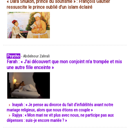
« Dara Shukoh, prince du soufisme » : François Gautier
ressuscite le prince oublié d'un islam éclairé
Psycho
-
Abdelnour Zahrali
Farah : « J’ai découvert que mon conjoint m’a trompée et mis
une autre fille enceinte »
Inayah : « Je pense au divorce du fait d’infidélités avant notre
mariage religieux, alors que nous étions en couple »
Rajiya : « Mon mari ne vit plus avec nous, ne participe pas aux
dépenses : suis-je encore mariée ? »