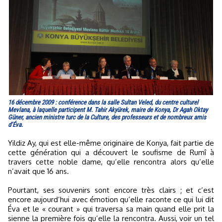
16 décembre 2009 : conférence dans la salle Sultan Veled, du centre culturel
Mevlana, à laquelle participent M. Tahir Akyürek, maire de Konya, Dr Agah Oktay
Güner, ancien ministre turc de la Culture, des professeurs et de nombreux amis
d’Éva.
Yildiz Ay, qui est elle-même originaire de Konya, fait partie de
cette génération qui a découvert le soufisme de Rumî à
travers cette noble dame, qu’elle rencontra alors qu’elle
n’avait que 16 ans.
Pourtant, ses souvenirs sont encore très clairs ; et c’est
encore aujourd’hui avec émotion qu’elle raconte ce qui lui dit
Éva et le « courant » qui traversa sa main quand elle prit la
sienne la première fois qu’elle la rencontra. Aussi, voir un tel