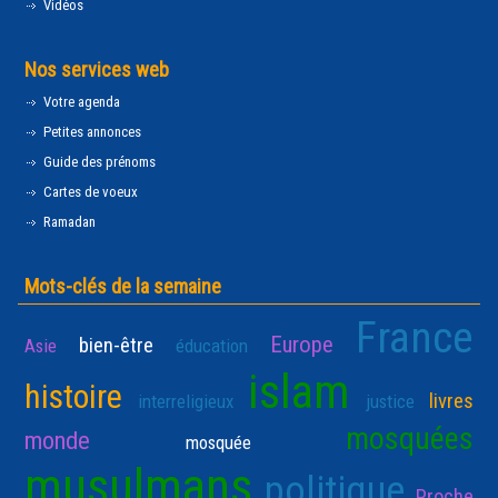
Vidéos
Nos services web
Votre agenda
Petites annonces
Guide des prénoms
Cartes de voeux
Ramadan
Mots-clés de la semaine
France
Europe
bien-être
Asie
éducation
islam
histoire
livres
interreligieux
justice
mosquées
monde
mosquée
musulmans
politique
Proche