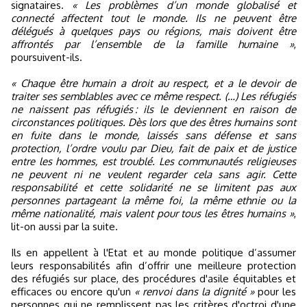
signataires.
« Les problèmes d’un monde globalisé et
connecté affectent tout le monde. Ils ne peuvent être
délégués à quelques pays ou régions, mais doivent être
affrontés par l’ensemble de la famille humaine »
,
poursuivent-ils.
« Chaque être humain a droit au respect, et a le devoir de
traiter ses semblables avec ce même respect. (…) Les réfugiés
ne naissent pas réfugiés : ils le deviennent en raison de
circonstances politiques. Dès lors que des êtres humains sont
en fuite dans le monde, laissés sans défense et sans
protection, l’ordre voulu par Dieu, fait de paix et de justice
entre les hommes, est troublé. Les communautés religieuses
ne peuvent ni ne veulent regarder cela sans agir. Cette
responsabilité et cette solidarité ne se limitent pas aux
personnes partageant la même foi, la même ethnie ou la
même nationalité, mais valent pour tous les êtres humains »
,
lit-on aussi par la suite.
Ils en appellent à l'Etat et au monde politique d’assumer
leurs responsabilités afin d’offrir une meilleure protection
des réfugiés sur place, des procédures d'asile équitables et
efficaces ou encore qu'un
« renvoi dans la dignité »
pour les
personnes qui ne remplissent pas les critères d'octroi d'une