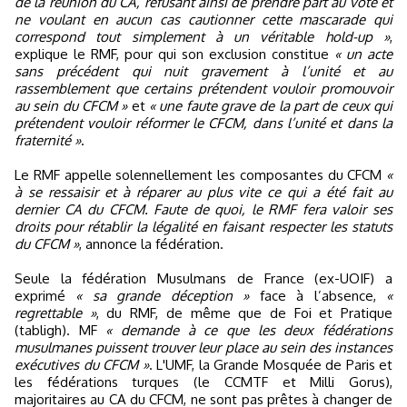
de la réunion du CA, refusant ainsi de prendre part au vote et
ne voulant en aucun cas cautionner cette mascarade qui
correspond tout simplement à un véritable hold-up »
,
explique le RMF, pour qui son exclusion constitue
« un acte
sans précédent qui nuit gravement à l’unité et au
rassemblement que certains prétendent vouloir promouvoir
au sein du CFCM »
et
« une faute grave de la part de ceux qui
prétendent vouloir réformer le CFCM, dans l’unité et dans la
fraternité »
.
Le RMF appelle solennellement les composantes du CFCM
«
à se ressaisir et à réparer au plus vite ce qui a été fait au
dernier CA du CFCM. Faute de quoi, le RMF fera valoir ses
droits pour rétablir la légalité en faisant respecter les statuts
du CFCM »
, annonce la fédération.
Seule la fédération Musulmans de France (ex-UOIF) a
exprimé
« sa grande déception »
face à l’absence,
«
regrettable »
, du RMF, de même que de Foi et Pratique
(tabligh). MF
« demande à ce que les deux fédérations
musulmanes puissent trouver leur place au sein des instances
exécutives du CFCM »
. L'UMF, la Grande Mosquée de Paris et
les fédérations turques (le CCMTF et Milli Gorus),
majoritaires au CA du CFCM, ne sont pas prêtes à changer de