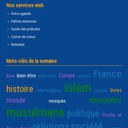
Nos services web
Votre agenda
Petites annonces
Guide des prénoms
Cartes de voeux
Ramadan
Mots-clés de la semaine
France
Europe
bien-être
Asie
éducation
femmes
islam
histoire
livres
interreligieux
justice
mosquées
monde
mosquée
musulmans
politique
Proche et
société
religions