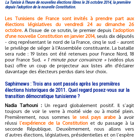
La Tunisie à l'heure de nouvelles élections libres le 26 octobre 2014, la première
depuis l'adoption de la nouvelle Constitution.
Les Tunisiens de France sont invités à prendre part aux
élections législatives du vendredi 24 au dimanche 26
octobre.
A l'issue de ce scrutin, le premier depuis
l'adoption
d'une nouvelle Constitution en janvier 2014,
seuls dix députés
- cinq représentant le nord de la France, cinq le sud - auront
le privilège de siéger à l'Assemblée constituante. La bataille
sera rude : 19 listes ont été retenues pour France Nord, 18
pour France Sud.
« 1 minute pour convaincre »
(vidéos plus
bas) offre un coup de projecteur aux listes afin d'éclairer
davantage des électeurs perdus dans leur choix.
Saphirnews : Trois ans sont passés après les premières
élections historiques de 2011. Quel regard posez-vous sur la
transition démocratique tunisienne ?
Nadia Tarhouni :
Un regard globalement positif. Il s’agit
toujours de voir le verre à moitié vide ou à moitié plein.
Premièrement, nous sommes
le seul pays arabe
à avoir
réussi
l’expérience de la Constitution
et du passage à la
seconde République. Deuxièmement, nous allons vers
d’autres élections, législatives, présidentielles et on l’espère