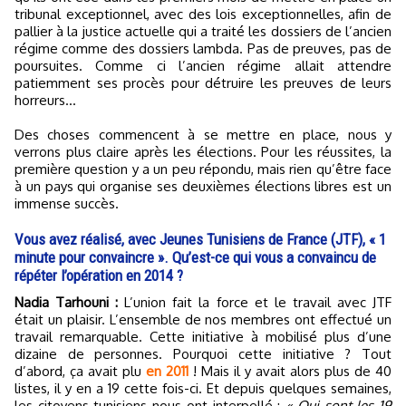
tribunal exceptionnel, avec des lois exceptionnelles, afin de
pallier à la justice actuelle qui a traité les dossiers de l’ancien
régime comme des dossiers lambda. Pas de preuves, pas de
poursuites. Comme ci l’ancien régime allait attendre
patiemment ses procès pour détruire les preuves de leurs
horreurs…
Des choses commencent à se mettre en place, nous y
verrons plus claire après les élections. Pour les réussites, la
première question y a un peu répondu, mais rien qu’être face
à un pays qui organise ses deuxièmes élections libres est un
immense succès.
Vous avez réalisé, avec Jeunes Tunisiens de France (JTF), « 1
minute pour convaincre ». Qu’est-ce qui vous a convaincu de
répéter l’opération en 2014 ?
Nadia Tarhouni :
L’union fait la force et le travail avec JTF
était un plaisir. L’ensemble de nos membres ont effectué un
travail remarquable. Cette initiative à mobilisé plus d’une
dizaine de personnes. Pourquoi cette initiative ? Tout
d’abord, ça avait plu
en 2011
! Mais il y avait alors plus de 40
listes, il y en a 19 cette fois-ci. Et depuis quelques semaines,
les citoyens tunisiens nous ont interpellé :
« Qui sont les 19