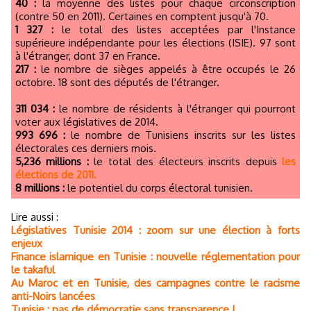
40 :
la moyenne des listes pour chaque circonscription
(contre 50 en 2011). Certaines en comptent jusqu'à 70.
1 327 :
le total des listes acceptées par l'Instance
supérieure indépendante pour les élections (ISIE). 97 sont
à l'étranger, dont 37 en France.
217 :
le nombre de sièges appelés à être occupés le 26
octobre. 18 sont des députés de l'étranger.
311 034 :
le nombre de résidents à l'étranger qui pourront
voter aux législatives de 2014.
993 696 :
le nombre de Tunisiens inscrits sur les listes
électorales ces derniers mois.
5,236 millions :
le total des électeurs inscrits depuis
les
élections de 2011.
8 millions :
le potentiel du corps électoral tunisien.
Lire aussi :
Législatives Tunisie 2014 : zoom sur une élection à forts
enjeux
Finance islamique en Tunisie : nouvelle réglementation pour
le takaful
Au Maroc et en Tunisie, des campagnes contre le racisme
anti-Noirs lancées
Tunisie : pas de démocratie sans transparence !