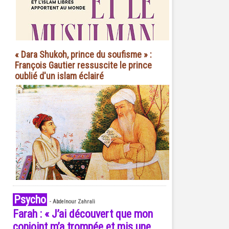
« Dara Shukoh, prince du soufisme » :
François Gautier ressuscite le prince
oublié d'un islam éclairé
Psycho
-
Abdelnour Zahrali
Farah : « J’ai découvert que mon
conjoint m’a trompée et mis une