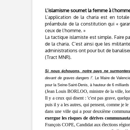
L’islamisme soumet la femme à l’homm
L’application de la charia est en totale
préambule de la constitution qui « gara
ceux de l’homme. »
La tactique islamiste est simple. Faire 
de la charia. C’est ainsi que les militan
administrations ont pour but de banaliser
(Tract MNR).
Si nous échouons, notre pays ne surmontera 
devant de graves dangers !'
. Le Maire de Valenci
pour la Seine-Saint-Denis, à hauteur de 6 milliards
(Jean Louis BORLOO, ministre de la ville, lo
Il y a ceux qui disent : 'c'est pas grave, quelqu
puis il y a les autres, qui pensent, comme je l
dans une ville qui a pour deuxième communa
exergue les risques de dérives communautar
François COPE, Candidat aux élections régiona