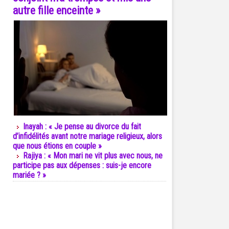
autre fille enceinte »
Inayah : « Je pense au divorce du fait
d’infidélités avant notre mariage religieux, alors
que nous étions en couple »
Rajiya : « Mon mari ne vit plus avec nous, ne
participe pas aux dépenses : suis-je encore
mariée ? »