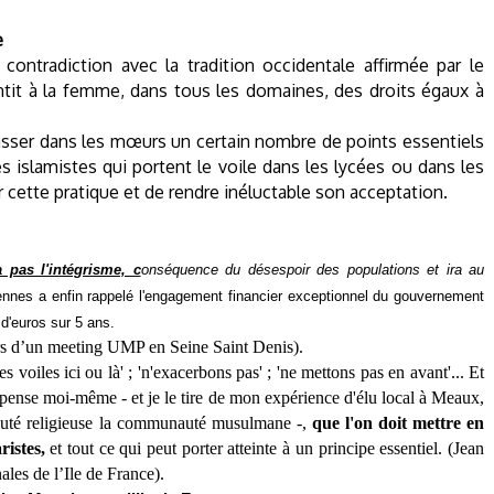
e
 contradiction avec la tradition occidentale affirmée par le
ntit à la femme, dans tous les domaines, des droits égaux à
passer dans les mœurs un certain nombre de points essentiels
tes islamistes qui portent le voile dans les lycées ou dans les
 cette pratique et de rendre inéluctable son acceptation.
pas l'intégrisme, c
onséquence du désespoir des populations et ira au
ennes a enfin rappelé l'engagement financier exceptionnel du gouvernement
 d'euros sur 5 ans.
rs d’un meeting UMP en Seine Saint Denis).
es voiles ici ou là' ; 'n'exacerbons pas' ; 'ne mettons pas en avant'... Et
e pense moi-même - et je le tire de mon expérience d'élu local à Meaux,
uté religieuse la communauté musulmane -,
que l'on doit mettre en
istes,
et tout ce qui peut porter atteinte à un principe essentiel. (Jean
les de l’Ile de France).