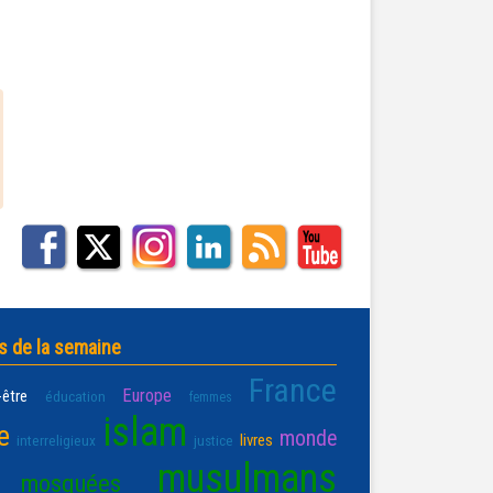
s de la semaine
France
Europe
-être
éducation
femmes
islam
e
monde
livres
interreligieux
justice
musulmans
mosquées