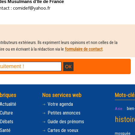
 des Musulmans d’Ile de France
ntact : comidef@yahoo.fr
ributeurs extérieurs. Ils expriment leurs opinions et non celles de la
e ou en écrivant à la rédaction via le
formulaire de contact
.
briques
Nos services web
Mots-clé
Actualité
Votre agenda
bien
Asie
Culture
Petites annonces
histoir
Débats
Guide des prénoms
Santé
Cartes de voeux
mosquée