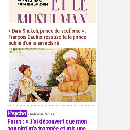
« Dara Shukoh, prince du soufisme » :
François Gautier ressuscite le prince
oublié d'un islam éclairé
Psycho
-
Abdelnour Zahrali
Farah : « J’ai découvert que mon
conjoint m’a trompée et mis une