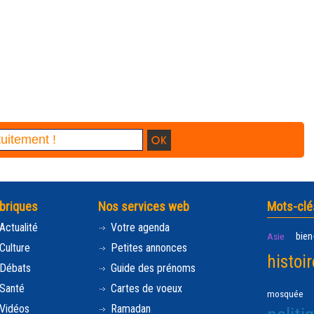
briques
Nos services web
Mots-clé
Actualité
Votre agenda
bien
Asie
Culture
Petites annonces
histoir
Débats
Guide des prénoms
Santé
Cartes de voeux
mosquée
Vidéos
Ramadan