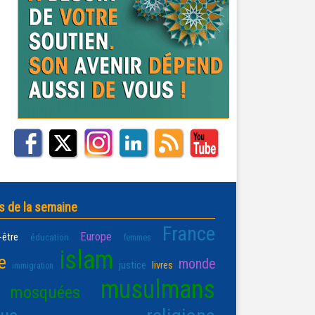
s de la semaine
France
Europe
-être
éducation
femmes
islam
e
monde
justice
livres
immigration
musulmans
mosquées