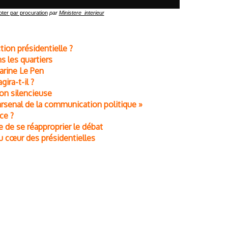
er par procuration
par
Ministere_interieur
tion présidentielle ?
ns les quartiers
Marine Le Pen
ira-t-il ?
ion silencieuse
l'arsenal de la communication politique »
ce ?
ge de se réapproprier le débat
au cœur des présidentielles