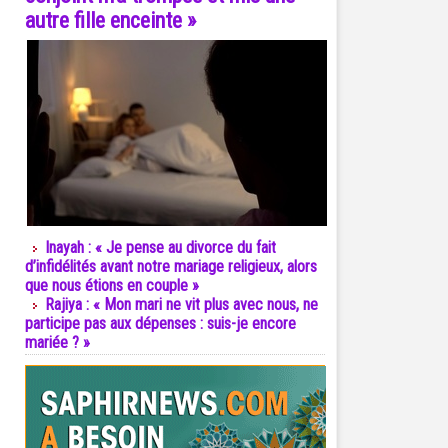
autre fille enceinte »
Inayah : « Je pense au divorce du fait
d’infidélités avant notre mariage religieux, alors
que nous étions en couple »
Rajiya : « Mon mari ne vit plus avec nous, ne
participe pas aux dépenses : suis-je encore
mariée ? »