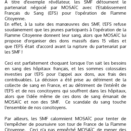
A titre d'exemple révélateur, les SMF détournent le
partenariat négocié par MOSAÏC avec l'Etablissement
Français du Sang (EFS) pour l'opération de Flamme
Citoyenne.
En effet, à la suite des manœuvres des SMF, l'EFS refuse
soudainement que les jeunes participants à l'opération de la
Flamme Citoyenne donnent leur sang, alors que MOSAÏC lui
propose d'organiser des dons massifs dans 15 villes et
que l'EFS était d'accord avant la rupture du partenariat par
les SMF !
Ceci est parfaitement choquant lorsque l'on sait les besoins
en sang des hôpitaux français, et les sommes colossales
investies par l'EFS pour l'appel aux dons, aux frais des
contribuables. La décision a été prise au détriment de la
collecte de sang en France, et au détriment de l'intérêt de
l'EFS et de nos concitoyens qui souffrent dans les hôpitaux,
alors que l'idée même de ces dons de sang émanait de
MOSAÏC et non des SMF. Ce scandale du sang touche
l'ensemble de nos concitoyens.
Par ailleurs, les SMF calomnient MOSAÏC pour tenter de
l'empêcher de poursuivre son tour de France de la Flamme
Citoyenne. Ceci n'a pas empêché MOSAÏC de mener des