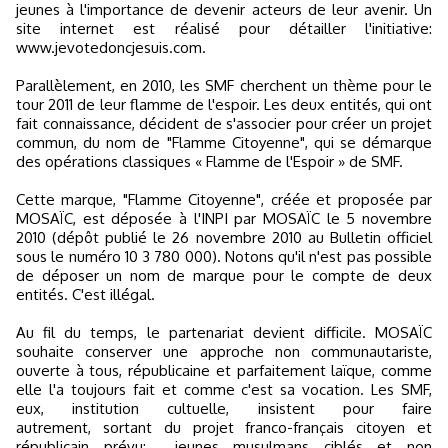
jeunes à l'importance de devenir acteurs de leur avenir. Un
site internet est réalisé pour détailler l'initiative:
www.jevotedoncjesuis.com.
Parallèlement, en 2010, les SMF cherchent un thème pour le
tour 2011 de leur flamme de l'espoir. Les deux entités, qui ont
fait connaissance, décident de s'associer pour créer un projet
commun, du nom de "Flamme Citoyenne", qui se démarque
des opérations classiques « Flamme de l'Espoir » de SMF.
Cette marque, "Flamme Citoyenne", créée et proposée par
MOSAÏC, est déposée à l'INPI par MOSAÏC le 5 novembre
2010 (dépôt publié le 26 novembre 2010 au Bulletin officiel
sous le numéro 10 3 780 000). Notons qu'il n'est pas possible
de déposer un nom de marque pour le compte de deux
entités. C'est illégal.
Au fil du temps, le partenariat devient difficile. MOSAÏC
souhaite conserver une approche non communautariste,
ouverte à tous, républicaine et parfaitement laïque, comme
elle l'a toujours fait et comme c'est sa vocation. Les SMF,
eux, institution cultuelle, insistent pour faire
autrement, sortant du projet franco-français citoyen et
républicain prévu: jeunes musulmans ciblés et non