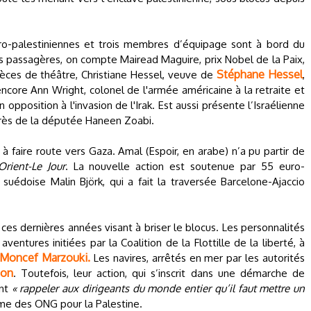
ro-palestiniennes et trois membres d’équipage sont à bord du
es passagères, on compte Mairead Maguire, prix Nobel de la Paix,
Stéphane Hessel
èces de théâtre, Christiane Hessel, veuve de
,
encore Ann Wright, colonel de l'armée américaine à la retraite et
pposition à l'invasion de l'Irak. Est aussi présente l’Israélienne
près de la députée Haneen Zoabi.
à faire route vers Gaza. Amal (Espoir, en arabe) n’a pu partir de
'Orient-Le Jour
. La nouvelle action est soutenue par 55 euro-
e suédoise Malin Björk, qui a fait la traversée Barcelone-Ajaccio
 ces dernières années visant à briser le blocus. Les personnalités
entures initiées par la Coalition de la Flottille de la liberté, à
Moncef Marzouki.
Les navires, arrêtés en mer par les autorités
ion
. Toutefois, leur action, qui s’inscrit dans une démarche de
ent
« rappeler aux dirigeants du monde entier qu’il faut mettre un
me des ONG pour la Palestine.