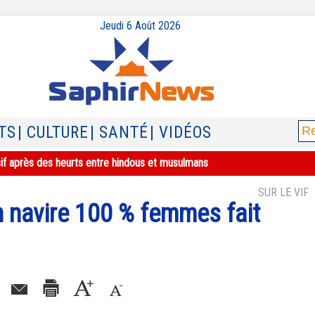
Jeudi 6 Août 2026
TS
| CULTURE
| SANTÉ
| VIDÉOS
ée six mois par la préfecture, la justice saisie
SUR LE VIF
n navire 100 % femmes fait