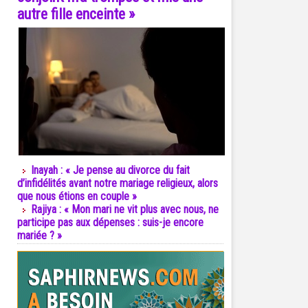
autre fille enceinte »
Inayah : « Je pense au divorce du fait
d’infidélités avant notre mariage religieux, alors
que nous étions en couple »
Rajiya : « Mon mari ne vit plus avec nous, ne
participe pas aux dépenses : suis-je encore
mariée ? »