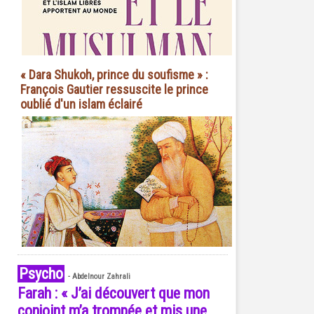
« Dara Shukoh, prince du soufisme » :
François Gautier ressuscite le prince
oublié d'un islam éclairé
Psycho
-
Abdelnour Zahrali
Farah : « J’ai découvert que mon
conjoint m’a trompée et mis une