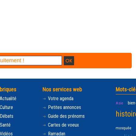
briques
Nos services web
Mots-clé
Actualité
Votre agenda
bien
Asie
Culture
Petites annonces
histoir
Débats
Guide des prénoms
Santé
Cartes de voeux
mosquée
Vidéos
Ramadan