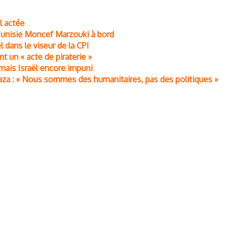
ël actée
a Tunisie Moncef Marzouki à bord
l dans le viseur de la CPI
t un « acte de piraterie »
r mais Israël encore impuni
za : « Nous sommes des humanitaires, pas des politiques »