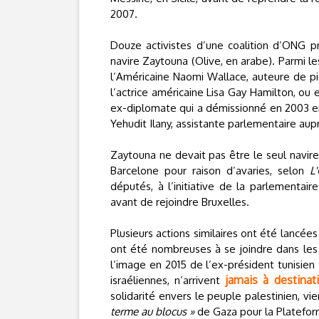
2007.
Douze activistes d’une coalition d’ONG p
navire Zaytouna (Olive, en arabe). Parmi l
l’Américaine Naomi Wallace, auteure de pi
l’actrice américaine Lisa Gay Hamilton, ou 
ex-diplomate qui a démissionné en 2003 en o
Yehudit Ilany, assistante parlementaire au
Zaytouna ne devait pas être le seul navire 
Barcelone pour raison d’avaries, selon
L
députés, à l’initiative de la parlementair
avant de rejoindre Bruxelles.
Plusieurs actions similaires ont été lancées
ont été nombreuses à se joindre dans les av
l’image en 2015 de l’ex-président tunisien
jamais à destinat
israéliennes, n’arrivent
solidarité envers le peuple palestinien, vi
terme au blocus »
de Gaza pour la Platefor