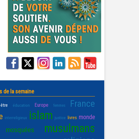
s de la semaine
France
Europe
-être
éducation
femmes
islam
e
monde
livres
interreligieux
justice
musulmans
mosquées