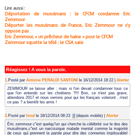
Lire aussi :
Déportation de musulmans : le CFCM condamne Eric
Zemmour
Déporter les musulmans de France, Eric Zemmour ne s'y
oppose pas
Eric Zemmour, « un prêcheur de haine » pour le CFCM
Zemmour squatte la télé : le CSA saisi
Réagissez ! A vous la parole.
1.
Posté par
Antoine PERALDI SANTONI
le 16/12/2014 18:22
|
Alerter
ZEMMOUR se laisse aller ; mais si l'on devait condamner tous ce
que l'on entends sur les chrétiens ?!!! Bon, ce n'est pas grave,
attendons 2017 et nous verrons pour qui les français voteront , n'est
ce pas ? a bientôt les amis !
2.
Posté par
hind
le 18/12/2014 08:23
(depuis mobile)
|
Alerter
Éric zemmour c''est quelqu''un qui cherche la célébrité sur le dos des
musulmans,c''est un narcissique malade mental comme la majorité
de ceux qui prennent la parole pour dire des conneries impitoyable!