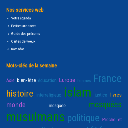
Nos services web
Votre agenda
Petites annonces
Guide des prénoms
Cartes de voeux
Ramadan
Mots-clés de la semaine
France
Europe
bien-être
Asie
éducation
femmes
islam
histoire
livres
interreligieux
justice
mosquées
monde
mosquée
musulmans
politique
Proche et