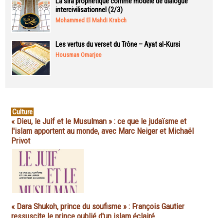
La sira prophétique comme modèle de dialogue
intercivilisationnel (2/3)
Mohammed El Mahdi Krabch
Les vertus du verset du Trône – Ayat al-Kursi
Housman Omarjee
Culture
« Dieu, le Juif et le Musulman » : ce que le judaïsme et
l'islam apportent au monde, avec Marc Neiger et Michaël
Privot
« Dara Shukoh, prince du soufisme » : François Gautier
ressuscite le prince oublié d'un islam éclairé