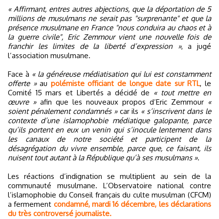
« Affirmant, entres autres abjections, que la déportation de 5
millions de musulmans ne serait pas "surprenante" et que la
présence musulmane en France "nous conduira au chaos et à
la guerre civile", Eric Zemmour vient une nouvelle fois de
franchir les limites de la liberté d’expression »
, a jugé
l’association musulmane.
Face à
« la généreuse médiatisation qui lui est constamment
offerte »
au
polémiste officiant de longue date sur RTL
, le
Comité 15 mars et Libertés a décidé de
« tout mettre en
œuvre »
afin que les nouveaux propos d’Eric Zemmour
«
soient pénalement condamnés »
car ils
« s’inscrivent dans le
contexte d’une islamophobie médiatique galopante, parce
qu’ils portent en eux un venin qui s’inocule lentement dans
les canaux de notre société et participent de la
désagrégation du vivre ensemble, parce que, ce faisant, ils
nuisent tout autant à la République qu’à ses musulmans »
.
Les réactions d’indignation se multiplient au sein de la
communauté musulmane. L’Observatoire national contre
l’islamophobie du Conseil français du culte musulman (CFCM)
a fermement
condamné, mardi 16 décembre, les déclarations
du très controversé journaliste.