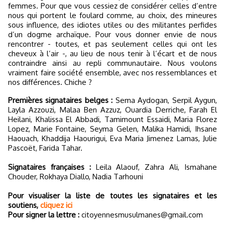
femmes. Pour que vous cessiez de considérer celles d’entre
nous qui portent le foulard comme, au choix, des mineures
sous influence, des idiotes utiles ou des militantes perfides
d’un dogme archaïque. Pour vous donner envie de nous
rencontrer - toutes, et pas seulement celles qui ont les
cheveux à l’air -, au lieu de nous tenir à l’écart et de nous
contraindre ainsi au repli communautaire. Nous voulons
vraiment faire société ensemble, avec nos ressemblances et
nos différences. Chiche ?
Premières signataires belges :
Sema Aydogan, Serpil Aygun,
Layla Azzouzi, Malaa Ben Azzuz, Ouardia Derriche, Farah El
Heilani, Khalissa El Abbadi, Tamimount Essaidi, Maria Florez
Lopez, Marie Fontaine, Seyma Gelen, Malika Hamidi, Ihsane
Haouach, Khaddija Haourigui, Eva Maria Jimenez Lamas, Julie
Pascoët, Farida Tahar.
Signataires françaises :
Leila Alaouf, Zahra Ali, Ismahane
Chouder, Rokhaya Diallo, Nadia Tarhouni
Pour visualiser la liste de toutes les signataires et les
soutiens,
cliquez ici
Pour signer la lettre :
citoyennesmusulmanes@gmail.com