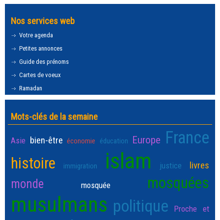
Nos services web
Votre agenda
Petites annonces
Guide des prénoms
Cartes de voeux
Ramadan
Mots-clés de la semaine
France
Europe
bien-être
Asie
économie
éducation
islam
histoire
livres
justice
immigration
mosquées
monde
mosquée
musulmans
politique
Proche et