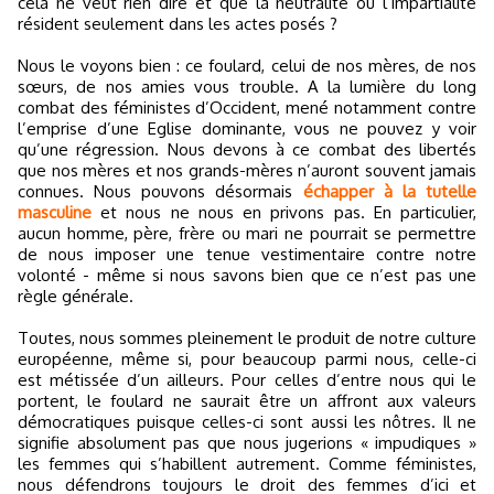
cela ne veut rien dire et que la neutralité ou l’impartialité
résident seulement dans les actes posés ?
Nous le voyons bien : ce foulard, celui de nos mères, de nos
sœurs, de nos amies vous trouble. A la lumière du long
combat des féministes d’Occident, mené notamment contre
l’emprise d’une Eglise dominante, vous ne pouvez y voir
qu’une régression. Nous devons à ce combat des libertés
que nos mères et nos grands-mères n’auront souvent jamais
connues. Nous pouvons désormais
échapper à la tutelle
masculine
et nous ne nous en privons pas. En particulier,
aucun homme, père, frère ou mari ne pourrait se permettre
de nous imposer une tenue vestimentaire contre notre
volonté - même si nous savons bien que ce n’est pas une
règle générale.
Toutes, nous sommes pleinement le produit de notre culture
européenne, même si, pour beaucoup parmi nous, celle-ci
est métissée d’un ailleurs. Pour celles d’entre nous qui le
portent, le foulard ne saurait être un affront aux valeurs
démocratiques puisque celles-ci sont aussi les nôtres. Il ne
signifie absolument pas que nous jugerions « impudiques »
les femmes qui s’habillent autrement. Comme féministes,
nous défendrons toujours le droit des femmes d’ici et