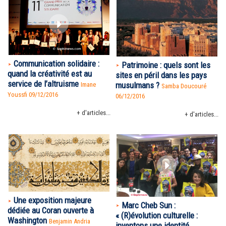
Communication solidaire :
Patrimoine : quels sont les
quand la créativité est au
sites en péril dans les pays
service de l’altruisme
musulmans ?
Imane
Samba Doucouré
Youssfi 09/12/2016
06/12/2016
+ d'articles...
+ d'articles...
Une exposition majeure
Marc Cheb Sun :
dédiée au Coran ouverte à
« (R)évolution culturelle :
Washington
Benjamin Andria
inventons une identité