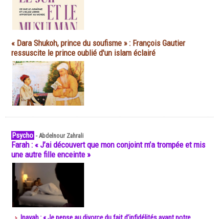
« Dara Shukoh, prince du soufisme » : François Gautier
ressuscite le prince oublié d'un islam éclairé
Psycho
-
Abdelnour Zahrali
Farah : « J’ai découvert que mon conjoint m’a trompée et mis
une autre fille enceinte »
Inayah : « Je pense au divorce du fait d’infidélités avant notre