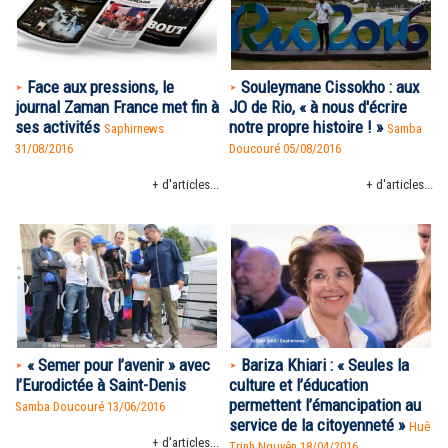
Face aux pressions, le
Souleymane Cissokho : aux
journal Zaman France met fin à
JO de Rio, « à nous d'écrire
ses activités
notre propre histoire ! »
Saphirnews
Samba
31/08/2016
Doucouré
05/08/2016
+ d'articles...
+ d'articles...
« Semer pour l’avenir » avec
Bariza Khiari : « Seules la
l’Eurodictée à Saint-Denis
culture et l’éducation
permettent l’émancipation au
Samba Doucouré
13/06/2016
service de la citoyenneté »
Huê
+ d'articles...
Trinh Nguyên
18/04/2016