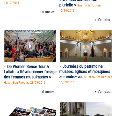
24/10/2016
plurielle »
Huê Trinh Nguyên
10/10/2016
+ d'articles...
+ d'articles...
Journées du patrimoine :
De Women Sense Tour à
musées, églises et mosquées
Lallab : « Révolutionner l’image
au rendez-vous
des femmes musulmanes »
Hanan Ben Rhouma
15/09/2016
Hanan Ben Rhouma
28/09/2016
+ d'articles...
+ d'articles...