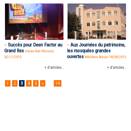
Succès pour Deen Factor au
Aux Journées du patrimoine,
Grand Rex
les mosquées grandes
Hanan Ben Rhouma
ouvertes
02/11/2015
Mérième Alaoui 18/09/2015
+ d'articles...
+ d'articles...
1
2
3
4
5
»
...
14