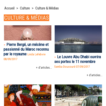
Accueil
>
Culture
>
Culture & Médias
CULTURE & MÉDIAS
Pierre Bergé, un mécène et
passionné du Maroc reconnu
par le royaume
Linda Lefebvre
Le Louvre Abu Dhabi ouvrira
08/09/2017
ses portes le 11 novembre
Samba Doucouré
07/09/2017
+ d'articles...
+ d'articles...