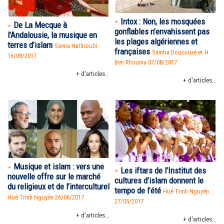
Intox : Non, les mosquées
De La Mecque à
gonflables n’envahissent pas
l’Andalousie, la musique en
les plages algériennes et
terres d’islam
Samia Hathroubi
françaises
Samba Doucouré et H.
16/08/2017
Ben Rhouma 07/08/2017
+ d'articles...
+ d'articles...
Musique et islam : vers une
Les iftars de l’Institut des
nouvelle offre sur le marché
cultures d’islam donnent le
du religieux et de l’interculturel
tempo de l’été
Huê Trinh Nguyên
Huê Trinh Nguyên
26/06/2017
27/05/2017
+ d'articles...
+ d'articles...