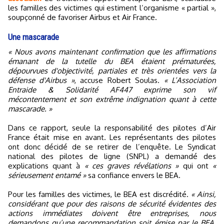
les familles des victimes qui estiment l’organisme « partial »,
soupçonné de favoriser Airbus et Air France.
Une mascarade
« Nous avons maintenant confirmation que les affirmations
émanant de la tutelle du BEA étaient prématurées,
dépourvues d'objectivité, partiales et très orientées vers la
défense d'Airbus »
, accuse Robert Soulas.
« L’Association
Entraide & Solidarité AF447 exprime son vif
mécontentement et son extrême indignation quant à cette
mascarade. »
Dans ce rapport, seule la responsabilité des pilotes d’Air
France était mise en avant. Les représentants des pilotes
ont donc décidé de se retirer de l’enquête. Le Syndicat
national des pilotes de ligne (SNPL) a demandé des
explications quant à
« ces graves révélations »
qui ont
«
sérieusement entamé »
sa confiance envers le BEA.
Pour les familles des victimes, le BEA est discrédité.
« Ainsi,
considérant que pour des raisons de sécurité évidentes des
actions immédiates doivent être entreprises, nous
demandons qu’une recommandation soit émise par le BEA,