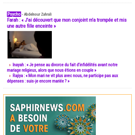
Psycho
-
Abdelnour Zahrali
Farah : « J’ai découvert que mon conjoint m’a trompée et mis
une autre fille enceinte »
Inayah : « Je pense au divorce du fait d’infidélités avant notre
mariage religieux, alors que nous étions en couple »
Rajiya : « Mon mari ne vit plus avec nous, ne participe pas aux
dépenses : suis-je encore mariée ? »