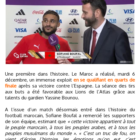
Une première dans l'histoire. Le Maroc a réalisé, mardi 6
décembre, un immense exploit
en se qualifiant en quarts de
finale
après sa victoire contre l’Espagne. La séance des tirs
aux buts a été favorable aux Lions de l’Atlas grâce aux
talents du gardien Yassine Bounou.
A l’issue d’un match désormais entré dans l’histoire du
football marocain, Sofiane Boufal a remercié les supporters
de son équipe, estimant que
« cette victoire appartient à tout
le peuple marocain, à tous les peuples arabes, et à tous les
peuples musulmans du monde »
.
« C’est un truc de fou, on
vient d’écrire l’histoire, les émotions qu’on eut, c’est