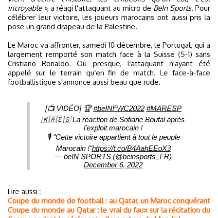
incroyable »
, a réagi l'attaquant au micro de
BeIn Sports.
Pour
célébrer leur victoire, les joueurs marocains ont aussi pris la
pose un grand drapeau de la Palestine.
Le Maroc va affronter, samedi 10 décembre, le Portugal, qui a
largement remporté son match face à la Suisse (5-1) sans
Cristiano Ronaldo. Ou presque, l'attaquant n'ayant été
appelé sur le terrain qu'en fin de match. Le face-à-face
footballistique s'annonce aussi beau que rude.
[📺 VIDÉO] 🏆
#beINFWC2022
#MARESP
🇲🇦🇪🇸 La réaction de Sofiane Boufal après
l'exploit marocain !
🎙️ "Cette victoire appartient à tout le peuple
Marocain !"
https://t.co/B4AahEEoX3
— beIN SPORTS (@beinsports_FR)
December 6, 2022
Lire aussi :
Coupe du monde de football : au Qatar, un Maroc conquérant
Coupe du monde au Qatar : le vrai du faux sur la récitation du