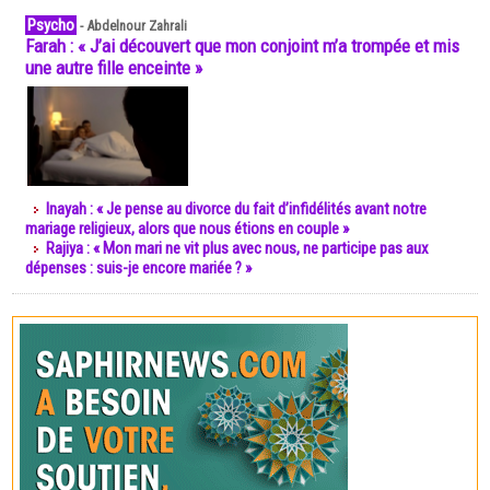
Psycho
-
Abdelnour Zahrali
Farah : « J’ai découvert que mon conjoint m’a trompée et mis
une autre fille enceinte »
Inayah : « Je pense au divorce du fait d’infidélités avant notre
mariage religieux, alors que nous étions en couple »
Rajiya : « Mon mari ne vit plus avec nous, ne participe pas aux
dépenses : suis-je encore mariée ? »