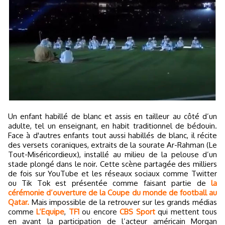
Un enfant habillé de blanc et assis en tailleur au côté d’un
adulte, tel un enseignant, en habit traditionnel de bédouin.
Face à d'autres enfants tout aussi habillés de blanc, il récite
des versets coraniques, extraits de la sourate Ar-Rahman (Le
Tout-Miséricordieux), installé au milieu de la pelouse d’un
stade plongé dans le noir. Cette scène partagée des milliers
de fois sur YouTube et les réseaux sociaux comme Twitter
ou Tik Tok est présentée comme faisant partie de
la
cérémonie d’ouverture de la Coupe du monde de football au
Qatar.
Mais impossible de la retrouver sur les grands médias
comme
L’Equipe
,
TF1
ou encore
CBS Sport
qui mettent tous
en avant la participation de l’acteur américain Morgan