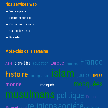
Nos services web
Votre agenda
Petites annonces
Guide des prénoms
Cartes de voeux
Ramadan
Mots-clés de la semaine
France
Europe
bien-être
Asie
éducation
femmes
islam
histoire
justice
livres
immigration
mosquées
monde
mosquée
musulmans
politique
Proche et
religions
société
Moyen-Orient
solidarité