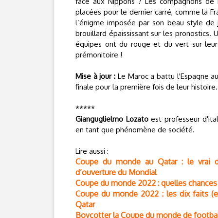
face aux Nippons ? Les compagnons de Ha
placées pour le dernier carré, comme la Fran
l’énigme imposée par son beau style de j
brouillard épaississant sur les pronostic
équipes ont du rouge et du vert sur leur
prémonitoire !
Mise à jour :
Le Maroc a battu l'Espagne aux
finale pour la première fois de leur histoire.
*****
Gianguglielmo Lozato
est professeur d'ital
en tant que phénomène de société.
Lire aussi :
Coupe du monde au Qatar : le vrai du
d’ouverture du Mondial
Coupe du monde 2022 : quelles chances 
Coupe du monde 2022 : les dix faits (e
Qatar
Boycotter la Coupe du monde de football