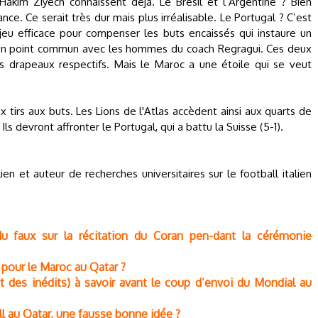
kim Ziyech connaissent déjà. Le Brésil et l’Argentine ? Bien
ce. Ce serait très dur mais plus irréalisable. Le Portugal ? C’est
eu efficace pour compenser les buts encaissés qui instaure un
s. Un point commun avec les hommes du coach Regragui. Ces deux
s drapeaux respectifs. Mais le Maroc a une étoile qui se veut
 tirs aux buts. Les Lions de l'Atlas accèdent ainsi aux quarts de
 Ils devront affronter le Portugal, qui a battu la Suisse (5-1).
ien et auteur de recherches universitaires sur le football italien
 faux sur la récitation du Coran pen-dant la cérémonie
pour le Maroc au Qatar ?
t des inédits) à savoir avant le coup d’envoi du Mondial au
 au Qatar, une fausse bonne idée ?