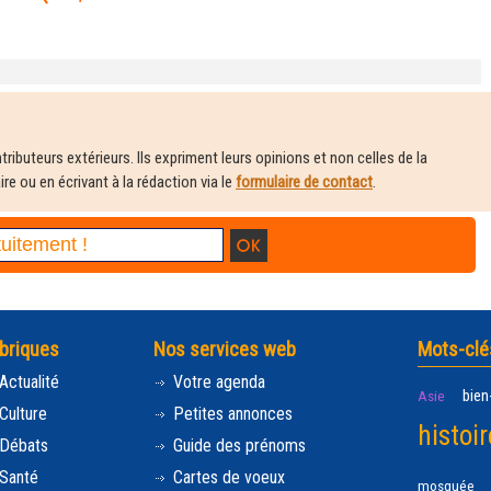
ributeurs extérieurs. Ils expriment leurs opinions et non celles de la
e ou en écrivant à la rédaction via le
formulaire de contact
.
briques
Nos services web
Mots-clé
Actualité
Votre agenda
bien
Asie
Culture
Petites annonces
histoir
Débats
Guide des prénoms
Santé
Cartes de voeux
mosquée