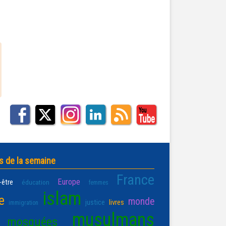
s de la semaine
France
Europe
-être
éducation
femmes
islam
e
monde
justice
livres
immigration
musulmans
mosquées