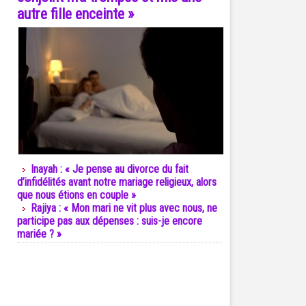
autre fille enceinte »
Inayah : « Je pense au divorce du fait
d’infidélités avant notre mariage religieux, alors
que nous étions en couple »
Rajiya : « Mon mari ne vit plus avec nous, ne
participe pas aux dépenses : suis-je encore
mariée ? »