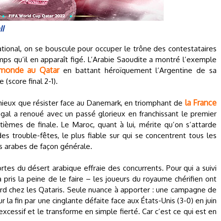
ll
ational, on se bouscule pour occuper le trône des contestataires
ps qu’il en apparaît figé. L’Arabie Saoudite a montré l’exemple
 monde au Qatar
en battant héroïquement l’Argentine de sa
(score final 2-1).
la France
mieux que résister face au Danemark, en triomphant de
al a renoué avec un passé glorieux en franchissant le premier
tièmes de finale. Le Maroc, quant à lui, mérite qu’on s’attarde
es trouble-fêtes, le plus fiable sur qui se concentrent tous les
s arabes de façon générale.
rtes du désert arabique effraie des concurrents. Pour qui a suivi
 pris la peine de le faire – les joueurs du royaume chérifien ont
sard chez les Qataris. Seule nuance à apporter : une campagne de
la fin par une cinglante défaite face aux États-Unis (3-0) en juin
 excessif et le transforme en simple fierté. Car c’est ce qui est en