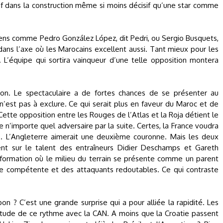
isif dans la construction même si moins décisif qu’une star comme
gens comme Pedro González López, dit Pedri, ou Sergio Busquets,
dans l’axe où les Marocains excellent aussi. Tant mieux pour les
 L’équipe qui sortira vainqueur d’une telle opposition montera
ion. Le spectaculaire a de fortes chances de se présenter au
’est pas à exclure. Ce qui serait plus en faveur du Maroc et de
Cette opposition entre les Rouges de l’Atlas et la Roja détient le
 n’importe quel adversaire par la suite. Certes, la France voudra
. L’Angleterre aimerait une deuxième couronne. Mais les deux
ent sur le talent des entraîneurs Didier Deschamps et Gareth
formation où le milieu du terrain se présente comme un parent
le compétente et des attaquants redoutables. Ce qui contraste
on ? C’est une grande surprise qui a pour alliée la rapidité. Les
itude de ce rythme avec la CAN. A moins que la Croatie passent