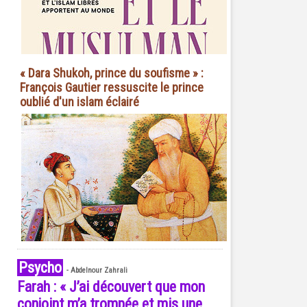
« Dara Shukoh, prince du soufisme » :
François Gautier ressuscite le prince
oublié d'un islam éclairé
Psycho
-
Abdelnour Zahrali
Farah : « J’ai découvert que mon
conjoint m’a trompée et mis une