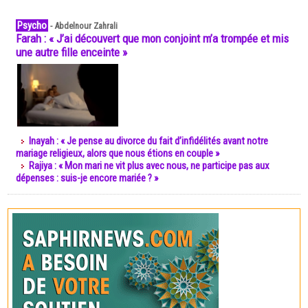
Psycho
-
Abdelnour Zahrali
Farah : « J’ai découvert que mon conjoint m’a trompée et mis
une autre fille enceinte »
Inayah : « Je pense au divorce du fait d’infidélités avant notre
mariage religieux, alors que nous étions en couple »
Rajiya : « Mon mari ne vit plus avec nous, ne participe pas aux
dépenses : suis-je encore mariée ? »