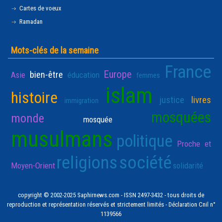
Cartes de voeux
Ramadan
Mots-clés de la semaine
France
Europe
bien-être
Asie
éducation
femmes
islam
histoire
justice
livres
immigration
mosquées
monde
mosquée
musulmans
politique
Proche et
religions
société
Moyen-Orient
solidarité
copyright © 2002-2025 Saphirnews.com - ISSN 2497-3432 - tous droits de
reproduction et représentation réservés et strictement limités - Déclaration Cnil n°
1139566