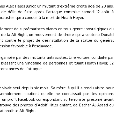
mes Alex Fields Junior, un militant d’extrême droite âgé de 20 ans,
 de délit de fuite après l'attaque commise samedi 12 août à
iracistes qui a conduit à la mort de Heath Heyer.
emblement de suprématistes blancs en tous genre : nostalgiques du
 de la Alt Right, un mouvement de droite qui a soutenu Donald
ent contre le projet de désinstallation de la statue du général
ssion favorable à l'esclavage.
ganisée par des militants antiracistes. Une voiture, conduite par
, blessant une vingtaine de personnes et tuant Heath Heyer, 32
rconstances de l’attaque.
t vivait seul depuis six mois. Sa mère, à qui il a rendu visite pour
ssemblement, soutient qu’elle ne connaissait pas les opinions
vé un profil Facebook correspondant au terroriste présumé avant
y trouve des photos d’Adolf Hitler enfant, de Bachar Al-Assad ou
tionaliste Alt Right.