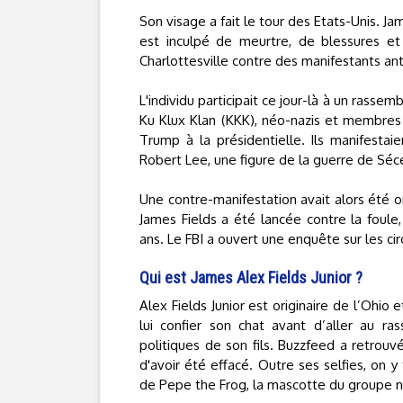
Son visage a fait le tour des Etats-Unis. Ja
est inculpé de meurtre, de blessures et
Charlottesville contre des manifestants ant
L'individu participait ce jour-là à un rass
Ku Klux Klan (KKK), néo-nazis et membres
Trump à la présidentielle. Ils manifestai
Robert Lee, une figure de la guerre de Séce
Une contre-manifestation avait alors été or
James Fields a été lancée contre la foule
ans. Le FBI a ouvert une enquête sur les ci
Qui est James Alex Fields Junior ?
Alex Fields Junior est originaire de l’Ohio e
lui confier son chat avant d’aller au ra
politiques de son fils. Buzzfeed a retrou
d'avoir été effacé. Outre ses selfies, on 
de Pepe the Frog, la mascotte du groupe na