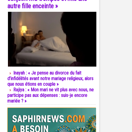
autre fille enceinte »
Inayah : « Je pense au divorce du fait
d’infidélités avant notre mariage religieux, alors
que nous étions en couple »
Rajiya : « Mon mari ne vit plus avec nous, ne
participe pas aux dépenses : suis-je encore
mariée ? »