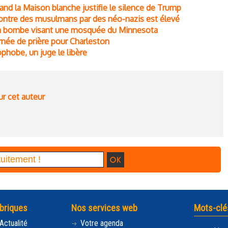
nd la Maison blanche justifie le silence de Trump
 contre des musulmans par des néo-nazis est élevé
 à la bombe visant une mosquée du Minnesota
rnée de prière pour Charleston
ophobe, un juge le libère
ur cet auteur
briques
Nos services web
Mots-clé
Actualité
Votre agenda