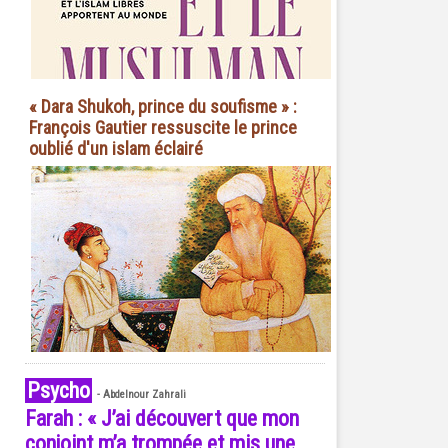
« Dara Shukoh, prince du soufisme » :
François Gautier ressuscite le prince
oublié d'un islam éclairé
Psycho
-
Abdelnour Zahrali
Farah : « J’ai découvert que mon
conjoint m’a trompée et mis une