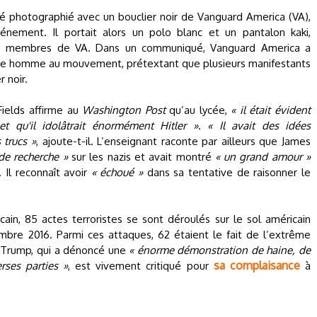
té photographié avec un bouclier noir de Vanguard America (VA),
énement. Il portait alors un polo blanc et un pantalon kaki,
es membres de VA. Dans un communiqué, Vanguard America a
ne homme au mouvement, prétextant que plusieurs manifestants
 noir.
Fields affirme au
Washington Post
qu’au lycée,
« il était évident
 et qu'il idolâtrait énormément Hitler »
.
« Il avait des idées
 trucs »
, ajoute-t-il. L’enseignant raconte par ailleurs que James
 de recherche »
sur les nazis et avait montré
« un grand amour »
 Il reconnaît avoir
« échoué »
dans sa tentative de raisonner le
in, 85 actes terroristes se sont déroulés sur le sol américain
mbre 2016. Parmi ces attaques, 62 étaient le fait de l’extrême
d Trump, qui a dénoncé une
« énorme démonstration de haine, de
sa complaisance
rses parties »
, est vivement critiqué pour
à
.