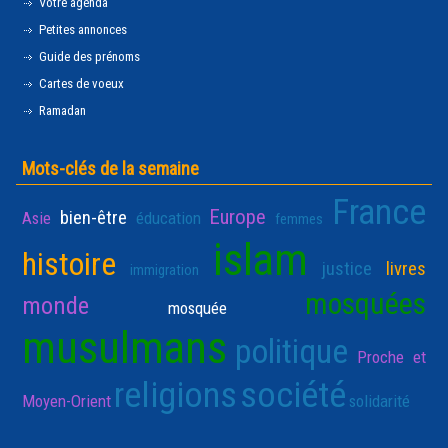
Votre agenda
Petites annonces
Guide des prénoms
Cartes de voeux
Ramadan
Mots-clés de la semaine
France
Europe
bien-être
Asie
éducation
femmes
islam
histoire
justice
livres
immigration
mosquées
monde
mosquée
musulmans
politique
Proche et
religions
société
Moyen-Orient
solidarité