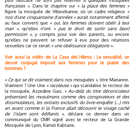
plus radicaux ne sont pas réservés à quelques mosquées
françaises »
. Dans le chapitre sur
« la place des femmes »
figure la mosquée de Villeurbanne, où un cadre religieux
«
noir d'une cinquantaine d'années »
aurait notamment affirmé
au faux converti que
« oui, les femmes doivent obéir à leur
mari »
, qu'elles n'ont
« pas le droit de sortir sans (leur)
permission »
, y compris pour voir des parents, ou encore
qu'elles ne peuvent se refuser à eux pour des relations
sexuelles car ce serait
« une obéissance obligatoire »
.
Voir aussi la vidéo de La Casa del Hikma : La sexualité, un
devoir conjugal imposé aux femmes pour le plaisir des
hommes ?
« Ce qui se dit vraiment dans nos mosquées »
, titre Marianne.
Vraiment ? Une Une
« racoleuse »
qui scandalise le recteur de
la mosquée, Azzedine Gaci.
« Au-delà du titre dénonciateur
présentant les musulmans comme des conspirateurs et des
dissimulateurs, les extraits exclusifs du livre-enquête (...) mis
en avant comme si la France allait découvrir le visage caché
de l'islam sont édifiants »
, déclare ce dernier dans un
communiqué du CMR signé avec le recteur de la Grande
Mosquée de Lyon, Kamel Kabtane.