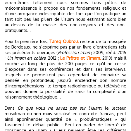
eux-mêmes tellement nous sommes tous pétris de
méconnaissance à propos de nos fondements religieux et
d’une arrogance indescriptible dès lors que l’on pratique un
tant soit peu les piliers de l’islam nous estimant alors bien
au-dessus de la masse des non-croyants et des non-
pratiquants…
Pour la première fois,
Tareq Oubrou,
recteur de la mosquée
de Bordeaux, ne s’exprime pas par un livre d’entretiens tels
ses précédents ouvrages (
Profession imam
, 2009, rééd. 2015
;
Un imam en colère
, 2012 ;
Le Prêtre et l’Imam,
2013) mais il
couche au long de plus de 200 pages ce qu’il ne cesse
d’exposer dans ses conférences et dans ses interviews,
lesquels ne permettent pas cependant de connaitre sa
pensée en profondeur, jusqu’à enclencher bon nombre
d’incompréhensions : le tempo radiophonique ou télévisé ne
pouvant donner la possibilité de saisir la complexité d’un
raisonnement théologique…
Dans
Ce que vous ne savez pas sur l’islam
, le lecteur,
musulman ou non mais socialisé en contexte français, peut
ainsi appréhender quantité de « problématiques » qui
taraudent le débat public : Peut-on parler de liberté de
conscience en islam ? Quels peuvent être les différents