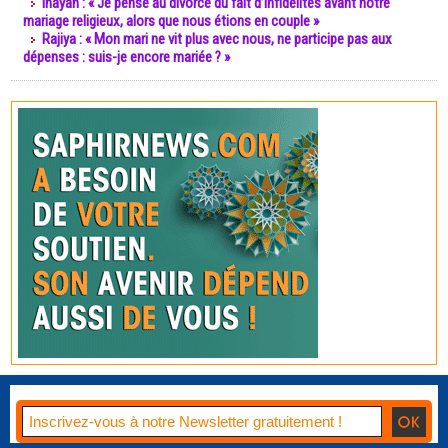
Inayah : « Je pense au divorce du fait d’infidélités avant notre
mariage religieux, alors que nous étions en couple »
Rajiya : « Mon mari ne vit plus avec nous, ne participe pas aux
dépenses : suis-je encore mariée ? »