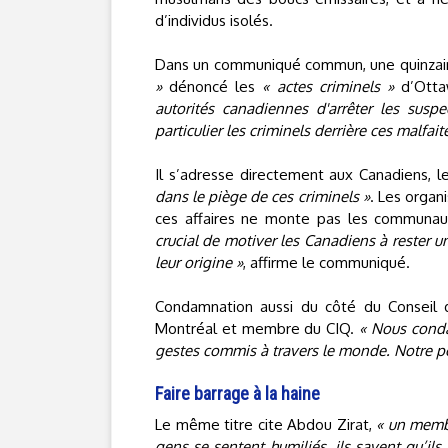
d’individus isolés.
Dans un communiqué commun, une quinzai
»
dénoncé les
« actes criminels »
d’Ottaw
autorités canadiennes d'arrêter les suspec
particulier les criminels derrière ces malfai
Il s’adresse directement aux Canadiens, 
dans le piège de ces criminels »
. Les organ
ces affaires ne monte pas les communaut
crucial de motiver les Canadiens à rester un
leur origine »
, affirme le communiqué.
Condamnation aussi du côté du Conseil 
Montréal et membre du CIQ.
« Nous conda
gestes commis à travers le monde. Notre pos
Faire barrage à la haine
Le même titre cite Abdou Zirat,
« un memb
gens se sentent humiliés, ils savent qu’ils vo