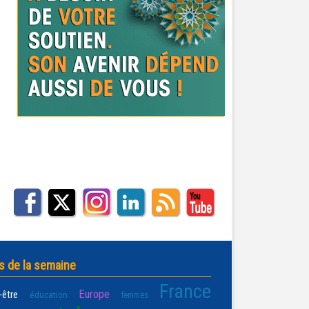
s de la semaine
France
Europe
-être
éducation
femmes