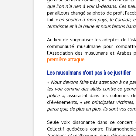
que l’on n’a rien à voir là-dedans. Ces tue
par ailleurs changé sa photo de profil Faceb
fait
« en soutien à mon pays, le Canada, 
terrorisme et à la haine et nous ferons bar
Au lieu de stigmatiser les adeptes de l’is
communauté musulmane pour combattre l
l’Association des musulmans et Arabes 
première attaque
.
Les musulmans n'ont pas à se justifier
« Nous devons faire très attention à ne p
les voir comme des alliés contre ce genre
police »
, assurait-il dans les colonnes 
d’événements,
« les principales victime
parce que, de plus en plus, ils sont vus co
Seule voix dissonante dans ce concert d
Collectif québécois contre l’islamophobie
tragiques et malheureux, nous dénonçons le