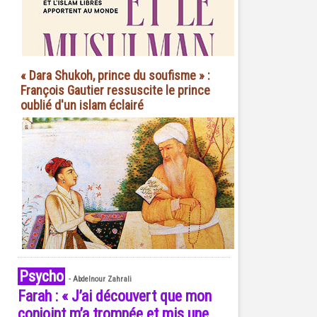
« Dara Shukoh, prince du soufisme » :
François Gautier ressuscite le prince
oublié d'un islam éclairé
Psycho
-
Abdelnour Zahrali
Farah : « J’ai découvert que mon
conjoint m’a trompée et mis une