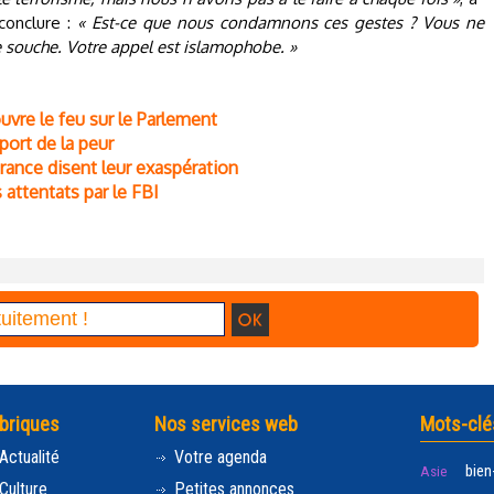
 conclure :
« Est-ce que nous condamnons ces gestes ? Vous ne
 souche. Votre appel est islamophobe. »
ouvre le feu sur le Parlement
pport de la peur
rance disent leur exaspération
attentats par le FBI
briques
Nos services web
Mots-clé
Actualité
Votre agenda
bien
Asie
Culture
Petites annonces