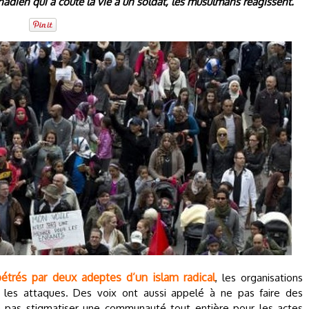
adien qui a coûté la vie à un soldat, les musulmans réagissent.
pétrés par deux adeptes d’un islam radical
, les organisations
les attaques. Des voix ont aussi appelé à ne pas faire des
 pas stigmatiser une communauté tout entière pour les actes