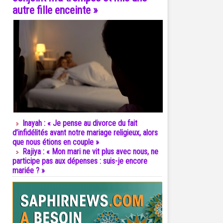
autre fille enceinte »
Inayah : « Je pense au divorce du fait
d’infidélités avant notre mariage religieux, alors
que nous étions en couple »
Rajiya : « Mon mari ne vit plus avec nous, ne
participe pas aux dépenses : suis-je encore
mariée ? »