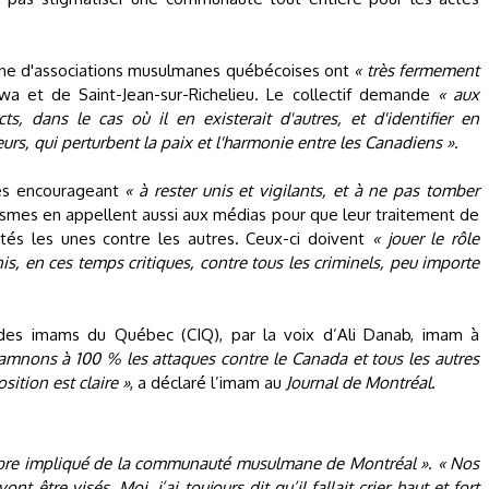
ne d'associations musulmanes québécoises ont
« très fermement
a et de Saint-Jean-sur-Richelieu. Le collectif demande
« aux
ts, dans le cas où il en existerait d'autres, et d'identifier en
teurs, qui perturbent la paix et l'harmonie entre les Canadiens »
.
les encourageant
« à rester unis et vigilants, et à ne pas tomber
ismes en appellent aussi aux médias pour que leur traitement de
és les unes contre les autres. Ceux-ci doivent
« jouer le rôle
is, en ces temps critiques, contre tous les criminels, peu importe
des imams du Québec (CIQ), par la voix d’Ali Danab, imam à
mnons à 100 % les attaques contre le Canada et tous les autres
ition est claire »
, a déclaré l’imam au
Journal de Montréal
.
re impliqué de la communauté musulmane de Montréal »
.
« Nos
nt être visés. Moi, j’ai toujours dit qu’il fallait crier haut et fort