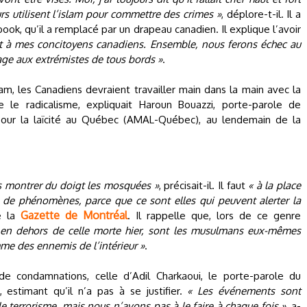
urs utilisent l’islam pour commettre des crimes »
, déplore-t-il. Il a
ook, qu’il a remplacé par un drapeau canadien. Il explique l’avoir
et à mes concitoyens canadiens. Ensemble, nous ferons échec au
rage aux extrémistes de tous bords »
.
lam, les Canadiens devraient travailler main dans la main avec la
e radicalisme, expliquait Haroun Bouazzi, porte-parole de
pour la laïcité au Québec (AMAL-Québec), au lendemain de la
as montrer du doigt les mosquées »
, précisait-il. Il faut
« à la place
 de phénomènes, parce que ce sont elles qui peuvent alerter la
Gazette de Montréal
de la
. Il rappelle que, lors de ce genre
s, en dehors de celle morte hier, sont les musulmans eux-mêmes
mme des ennemis de l’intérieur »
.
e condamnations, celle d’Adil Charkaoui, le porte-parole du
, estimant qu’il n’a pas à se justifier.
« Les événements sont
 terrorisme, mais nous n’avons pas à le faire à chaque fois »
, a-