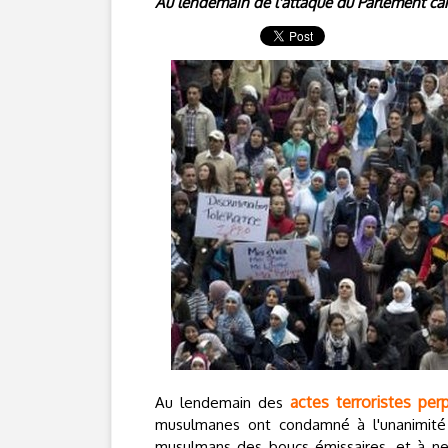
Au lendemain de l'attaque du Parlement can
actes terroristes per
Au lendemain des
musulmanes ont condamné à l'unanimité 
musulmans des boucs émissaires, et à ne