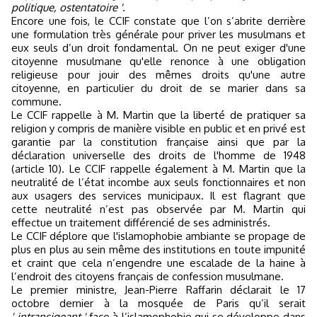
politique, ostentatoire '
.
Encore une fois, le CCIF constate que l’on s’abrite derrière
une formulation très générale pour priver les musulmans et
eux seuls d’un droit fondamental. On ne peut exiger d'une
citoyenne musulmane qu'elle renonce à une obligation
religieuse pour jouir des mêmes droits qu'une autre
citoyenne, en particulier du droit de se marier dans sa
commune.
Le CCIF rappelle à M. Martin que la liberté de pratiquer sa
religion y compris de manière visible en public et en privé est
garantie par la constitution française ainsi que par la
déclaration universelle des droits de l'homme de 1948
(article 10). Le CCIF rappelle également à M. Martin que la
neutralité de l’état incombe aux seuls fonctionnaires et non
aux usagers des services municipaux. Il est flagrant que
cette neutralité n’est pas observée par M. Martin qui
effectue un traitement différencié de ses administrés.
Le CCIF déplore que l'islamophobie ambiante se propage de
plus en plus au sein même des institutions en toute impunité
et craint que cela n’engendre une escalade de la haine à
l’endroit des citoyens français de confession musulmane.
Le premier ministre, Jean-Pierre Raffarin déclarait le 17
octobre dernier à la mosquée de Paris qu’il serait
' intransigeant '
face à l’islamophobie qui se développe dans