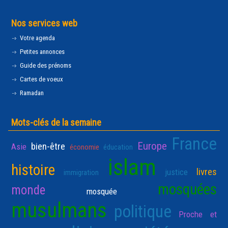
Nos services web
Votre agenda
Petites annonces
Guide des prénoms
Cartes de voeux
Ramadan
Mots-clés de la semaine
France
Europe
bien-être
Asie
économie
éducation
islam
histoire
livres
justice
immigration
mosquées
monde
mosquée
musulmans
politique
Proche et