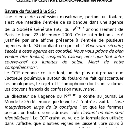
COLLECTIF CONTRE L'ISLAMOPHOBIE EN FRANCE
Bavure du foulard à la SG :
Une cliente de confession musulmane, portant un foulard,
s’est vue interdire l’entrée de sa banque dans une agence
ème
de la Société Générale (SG) du 19
arrondissement de
Paris, le lundi 22 décembre 2003. Cette interdiction a été
justifiée par une affiche présente à l’entrée de plusieurs
agences de la SG notifiant ce qui suit : '
Pour votre sécurité,
l'accès à cette agence est contrôlé. Nous vous prions de bien
vouloir ôter foulard, casquette, casque, ainsi que tout autre
couvre-chef ou lunettes de soleil. Merci de votre
compréhension '.
Le CCIF dénonce cet incident, un de plus qui prouve que
l’actuelle polémique autour du foulard ne fait qu’accentuer
les amalgames, le rejet et l’islamophobie dont sont victimes
les citoyens français de confession musulmane.
ème
Le directeur de l’agence du 19
a confié au journal Le
Monde le 25 décembre que le vigile à l’entrée avait fait
' une
interprétation large de la consigne '
et que les femmes
portant un foulard sont admises
' dès l’instant où elles sont
identifiables '
. Le CCIF craint, au vu de la formulation utilisée
dans l’affiche, que d’autres vigiles ne laissent libre cours à