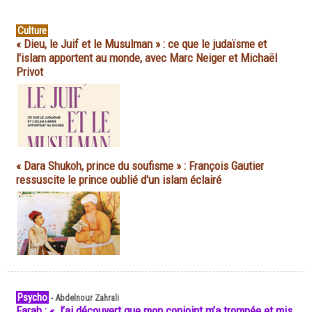
Culture
« Dieu, le Juif et le Musulman » : ce que le judaïsme et
l'islam apportent au monde, avec Marc Neiger et Michaël
Privot
« Dara Shukoh, prince du soufisme » : François Gautier
ressuscite le prince oublié d'un islam éclairé
Psycho
-
Abdelnour Zahrali
Farah : « J’ai découvert que mon conjoint m’a trompée et mis