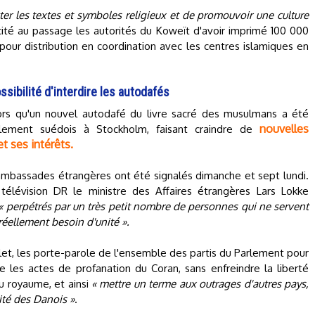
ter les textes et symboles religieux et de promouvoir une culture
licité au passage les autorités du Koweït d'avoir imprimé 100 000
our distribution en coordination avec les centres islamiques en
sibilité d'interdire les autodafés
alors qu'un nouvel autodafé du livre sacré des musulmans a été
nouvelles
Parlement suédois à Stockholm, faisant craindre de
t ses intérêts.
mbassades étrangères ont été signalés dimanche et sept lundi.
 télévision DR le ministre des Affaires étrangères Lars Lokke
« perpétrés par un très petit nombre de personnes qui ne servent
réellement besoin d'unité ».
uillet, les porte-parole de l'ensemble des partis du Parlement pour
e les actes de profanation du Coran, sans enfreindre la liberté
du royaume, et ainsi
« mettre un terme aux outrages d'autres pays,
rité des Danois »
.