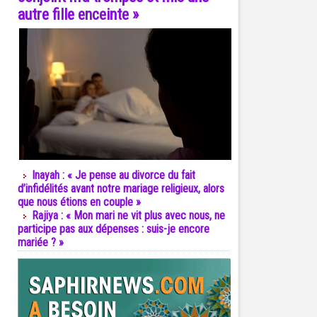
autre fille enceinte »
Inayah : « Je pense au divorce du fait
d’infidélités avant notre mariage religieux, alors
que nous étions en couple »
Rajiya : « Mon mari ne vit plus avec nous, ne
participe pas aux dépenses : suis-je encore
mariée ? »