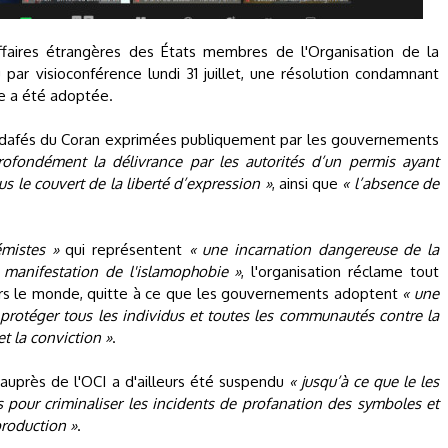
ffaires étrangères des États membres de l'Organisation de la
 par visioconférence lundi 31 juillet, une résolution condamnant
e a été adoptée.
dafés du Coran exprimées publiquement par les gouvernements
rofondément la délivrance par les autorités d’un permis ayant
us le couvert de la liberté d’expression »
, ainsi que
« l’absence de
émistes »
qui représentent
« une incarnation dangereuse de la
 manifestation de l'islamophobie »
, l'organisation réclame tout
rs le monde, quitte à ce que les gouvernements adoptent
« une
ur protéger tous les individus et toutes les communautés contre la
et la conviction »
.
 auprès de l'OCI a d'ailleurs été suspendu
« jusqu’à ce que le les
 pour criminaliser les incidents de profanation des symboles et
production »
.