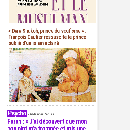
« Dara Shukoh, prince du soufisme » :
François Gautier ressuscite le prince
oublié d'un islam éclairé
Psycho
-
Abdelnour Zahrali
Farah : « J’ai découvert que mon
conjoint m’a trompée et mis une