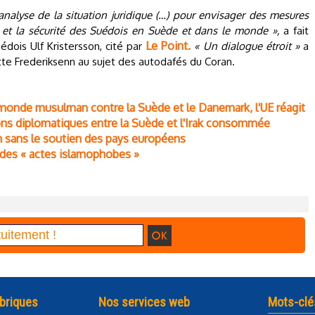
nalyse de la situation juridique (…) pour envisager des mesures
e et la sécurité des Suédois en Suède et dans le monde »,
a fait
Le Point.
édois Ulf Kristersson, cité par
« Un dialogue étroit »
a
te Frederiksenn au sujet des autodafés du Coran.
u monde musulman contre la Suède et le Danemark, l'UE réagit
ions diplomatiques entre la Suède et l'Irak consommée
 sans le soutien des pays européens
des « actes islamophobes »
briques
Nos services web
Mots-clé