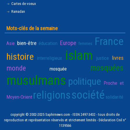
Cartes de voeux
Ramadan
Mots-clés de la semaine
France
Europe
bien-être
Asie
éducation
femmes
islam
histoire
livres
interreligieux
justice
mosquées
monde
mosquée
musulmans
politique
Proche et
société
religions
Moyen-Orient
solidarité
copyright © 2002-2025 Saphirnews.com - ISSN 2497-3432 - tous droits de
reproduction et représentation réservés et strictement limités - Déclaration Cnil n°
1139566