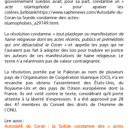
gouvernement suédois avait, pour sa part, condamné un
«
acte islamophobe »
pour apaiser les
colères.]urlblank:https://www.saphirnews.com/Autodafe-du-
Coran-la-Suede-condamne-des-actes-
islamophobes_a29749.html
La résolution condamne
« tout plaidoyer ou manifestation de
haine religieuse dont les actes récents, publics et prémédités
qui ont désacralisé le Coran »
et appelle les pays qui ne
l'auraient pas fait à adopter des lois pour traduire en justice
les auteurs de ces manifestations de haine religieuse. Le
texte n’a néanmoins pas de valeur contraignante.
La résolution, portée par le Pakistan au nom de plusieurs
pays de l’Organisation de Coopération Islamique (OCI), n'a en
revanche pas obtenu l'assentiment des États-Unis, du
Royaume-Uni et des pays de l'Union européenne dont la
France. Ils ont voté contre le texte, considérant qu'il porte
atteinte à la liberté d’expression. Il a été approuvé par 28
des 47 membres du Conseil des droits de l’Homme de
l’ONU.
Lire aussi :
Autodafé du Coran : la Suède condamne des « actes