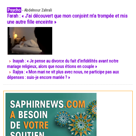
Psycho
-
Abdelnour Zahrali
Farah : « J’ai découvert que mon conjoint m’a trompée et mis
une autre fille enceinte »
Inayah : « Je pense au divorce du fait d’infidélités avant notre
mariage religieux, alors que nous étions en couple »
Rajiya : « Mon mari ne vit plus avec nous, ne participe pas aux
dépenses : suis-je encore mariée ? »