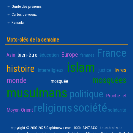
Guide des prénoms
Cartes de voeux
Ramadan
Mots-clés de la semaine
France
Europe
bien-être
Asie
éducation
femmes
islam
histoire
livres
interreligieux
justice
mosquées
monde
mosquée
musulmans
politique
Proche et
société
religions
Moyen-Orient
solidarité
copyright © 2002-2025 Saphirnews.com - ISSN 2497-3432 - tous droits de