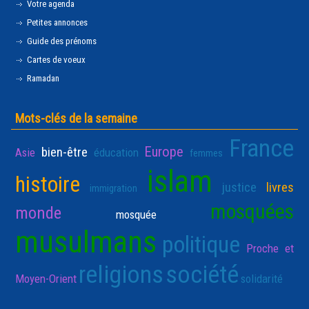
Votre agenda
Petites annonces
Guide des prénoms
Cartes de voeux
Ramadan
Mots-clés de la semaine
France
Europe
bien-être
Asie
éducation
femmes
islam
histoire
justice
livres
immigration
mosquées
monde
mosquée
musulmans
politique
Proche et
religions
société
Moyen-Orient
solidarité