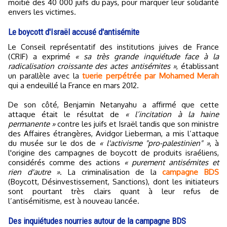
moitié des 40 000 juifs du pays, pour marquer leur solidarité
envers les victimes.
Le boycott d'Israël accusé d'antisémite
Le Conseil représentatif des institutions juives de France
(CRIF) a exprimé
« sa très grande inquiétude face à la
radicalisation croissante des actes antisémites »
, établissant
un parallèle avec la
tuerie perpétrée par Mohamed Merah
qui a endeuillé la France en mars 2012.
De son côté, Benjamin Netanyahu a affirmé que cette
attaque était le résultat de
« l’incitation à la haine
permanente »
contre les juifs et Israël tandis que son ministre
des Affaires étrangères, Avidgor Lieberman, a mis l’attaque
du musée sur le dos de
« l'activisme "pro-palestinien" »
, à
l'origine des campagnes de boycott de produits israéliens,
considérés comme des actions
« purement antisémites et
rien d'autre »
. La criminalisation de la
campagne BDS
(Boycott, Désinvestissement, Sanctions), dont les initiateurs
sont pourtant très clairs quant à leur refus de
l’antisémitisme, est à nouveau lancée.
Des inquiétudes nourries autour de la campagne BDS