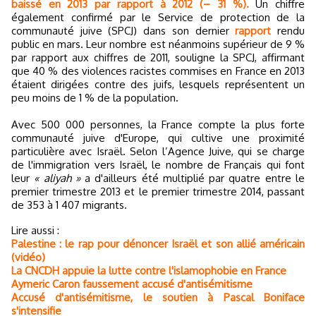
baissé en 2013 par rapport à 2012 (– 31 %).
Un chiffre
également confirmé par le Service de protection de la
communauté juive (SPCJ) dans son dernier
rapport
rendu
public en mars. Leur nombre est néanmoins supérieur de 9 %
par rapport aux chiffres de 2011, souligne la SPCJ, affirmant
que 40 % des violences racistes commises en France en 2013
étaient dirigées contre des juifs, lesquels représentent un
peu moins de 1 % de la population.
Avec 500 000 personnes, la France compte la plus forte
communauté juive d'Europe, qui cultive une proximité
particulière avec Israël. Selon l’Agence Juive, qui se charge
de l'immigration vers Israël, le nombre de Français qui font
leur
« aliyah »
a d'ailleurs été multiplié par quatre entre le
premier trimestre 2013 et le premier trimestre 2014, passant
de 353 à 1 407 migrants.
Lire aussi :
Palestine : le rap pour dénoncer Israël et son allié américain
(vidéo)
La CNCDH appuie la lutte contre l'islamophobie en France
Aymeric Caron faussement accusé d'antisémitisme
Accusé d'antisémitisme, le soutien à Pascal Boniface
s'intensifie