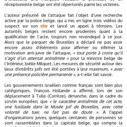
réceptionniste belge ont été répertoriés parmi les victimes.
L’auteur présumé de l'attaque fait l’objet d’une recherche
active par la police belge, qui a mis en ligne trois vidéos du
suspect sur son
site
et lancé un appel à témoins. Les
autorités belges restent encore prudentes quant à la
qualification de l’acte, toujours non revendiqué à ce jour.
Alors que le parquet de Bruxelles a déclaré ne pas avoir
encore assez d'éléments pour affirmer ou infirmer la
motivation anti-juive de l'attaque,
« tout porte à croire qu’il
s’agit d’un attentat antisémite »
pour la ministre belge de
l’Intérieur, Joëlle Milquet. Les mesures de sécurité autour des
lieux d'intérêts juifs ont été portées à leur maximum,
« avec
une présence policière permanente »
, a-t-elle fait savoir.
Les gouvernements israélien comme français sont bien plus
catégoriques. François Hollande a affirmé, lors de son
déplacement à Tulle (Corrèze), dimanche, dans le cadre du
scrutin européen, que
« le caractère antisémite de cet acte,
une fusillade dans le Musée juif de Bruxelles, avec cette
volonté de tuer, ne fait pas de doute »
. A l'appel
d'organisations juives, quelques centaines de personnes se
sont rassemblées dans la capitale belge, qui compte la