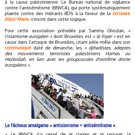
à la cause palestinienne. Le Bureau national de vigilance
contre l'antisémitisme (BNVCA), qui porte systématiquement
plainte contre des militants BDS à la faveur de la
circulaire
Alliot-Marie
, s'inscrit dans cette logique.
Pour cette association présidée par Sammy Ghozlan,
«
l'islamisme européen »
dont Bruxelles est
« le foyer »
est en
cause dans l'attaque de Bruxelles, citant pèle-mêle dans son
communiqué
daté de dimanche, les
« djihadistes, adeptes
des mouvements terroristes palestiniens Hamas ou
Hezbollah, en lien avec les groupuscules d'extrême droite
européens »
.
Le fâcheux amalgame « antisionisme = antisémitisme »
« Le BNVCA n'a cessé de le clamer et le prouver, la