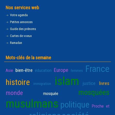
Nos services web
Votre agenda
Petites annonces
Guide des prénoms
Cartes de voeux
Ramadan
Mots-clés de la semaine
France
Europe
bien-être
Asie
éducation
femmes
islam
histoire
justice
livres
immigration
mosquées
monde
mosquée
musulmans
politique
Proche et