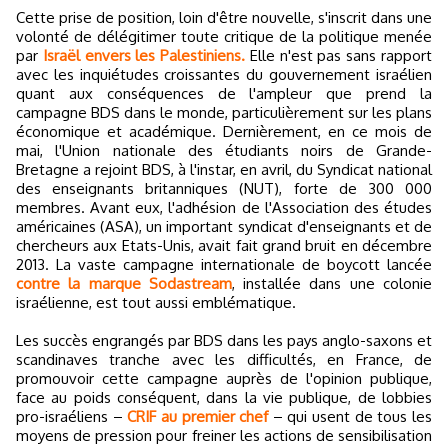
Cette prise de position, loin d'être nouvelle, s'inscrit dans une
volonté de délégitimer toute critique de la politique menée
par
Israël envers les Palestiniens.
Elle n'est pas sans rapport
avec les inquiétudes croissantes du gouvernement israélien
quant aux conséquences de l'ampleur que prend la
campagne BDS dans le monde, particulièrement sur les plans
économique et académique. Dernièrement, en ce mois de
mai, l'Union nationale des étudiants noirs de Grande-
Bretagne a rejoint BDS, à l'instar, en avril, du Syn­dicat national
des enseignants britanniques (NUT), forte de 300 000
membres. Avant eux, l'adhésion de l'Association des études
américaines (ASA), un important syndicat d'enseignants et de
chercheurs aux Etats-Unis, avait fait grand bruit en décembre
2013. La vaste campagne internationale de boycott lancée
contre la marque Sodastream
, installée dans une colonie
israélienne, est tout aussi emblématique.
Les succès engrangés par BDS dans les pays anglo-saxons et
scandinaves tranche avec les difficultés, en France, de
promouvoir cette campagne auprès de l'opinion publique,
face au poids conséquent, dans la vie publique, de lobbies
pro-israéliens –
CRIF au premier chef
– qui usent de tous les
moyens de pression pour freiner les actions de sensibilisation