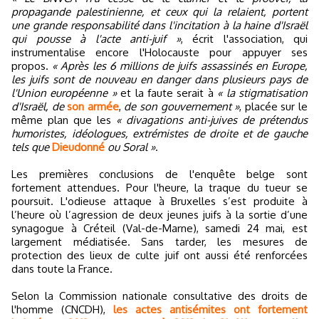
propagande palestinienne, et ceux qui la relaient, portent
une grande responsabilité dans l'incitation à la haine d'Israël
qui pousse à l'acte anti-juif »
, écrit l'association, qui
instrumentalise encore l'Holocauste pour appuyer ses
propos.
« Après les 6 millions de juifs assassinés en Europe,
les juifs sont de nouveau en danger dans plusieurs pays de
l'Union européenne »
et la faute serait à
« la stigmatisation
d'Israël, de
son armée
,
de son gouvernement »
, placée sur le
même plan que les
« divagations anti-juives de prétendus
humoristes, idéologues, extrémistes de droite et de gauche
tels que
Dieudonné
ou Soral »
.
Les premières conclusions de l'enquête belge sont
fortement attendues. Pour l'heure, la traque du tueur se
poursuit. L'odieuse attaque à Bruxelles s’est produite à
l’heure où l’agression de deux jeunes juifs à la sortie d’une
synagogue à Créteil (Val-de-Marne), samedi 24 mai, est
largement médiatisée. Sans tarder, les mesures de
protection des lieux de culte juif ont aussi été renforcées
dans toute la France.
Selon la Commission nationale consultative des droits de
l'homme (CNCDH),
les actes antisémites ont fortement